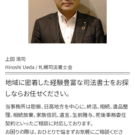
生前贈与 贈与税 申告
白老町 終活 相談
死後事務委任契約 任意後見
生前贈与 登記
厚真町 相続
死後事務委任契約 公証役場
苫小牧市 相続放棄
死後事務委任契約 有効性
新ひだか町 終活 相談
死後事務委任契約 任意後見契約
白老町 相続放棄
千歳市 家族信託
登別市 家族信託
上田 浩司
Hiroshi Ueda / 札幌司法書士会
地域に密着した経験豊富な司法書士をお探
しならお任せください。
当事務所は胆振、日高地方を中心に、終活、相続、遺品整
理、相続放棄、家族信託、遺言、生前贈与、死後事務委任
契約といったご相談に対応しております。
お困りの際は、おひとりで悩まずお気軽にご相談くださ