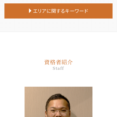
相続放棄手続き 自分で
生前贈与 タイミング
エンディングノート 作り方
遺言 作成 相談
仕組み 家族信託
死後事務委任契約 流れ
相続放棄 デメリット
生前贈与 対策
エリアに関するキーワード
終活 始める時期
公正証書遺言 もめる
家族 信託 民事
死後事務委任契約
相続放棄 司法書士 相談
生前贈与 誰に相談
終活 相談
遺言 先に死亡
家族 信託 やり方
死後事務委任契約 費用
相続放棄申述書
生前贈与 手続き 司法書士
終活 おひとりさま
遺言 公正証書 証人
胆振 日高地方 終活 相談
家族信託 メリット
死後事務委任契約 銀行
相続 部分放棄
生前贈与 土地
終活 注意点
遺言書 効力
厚真町 死後事務委任契約
家族 信託 銀行
死後事務委任契約 公正証書
相続放棄 必要書類 兄弟
生前贈与 何人まで
終活 何から始める
遺言 立会
伊達市 家族信託
家族 信託 制度 と は
死後事務委任契約 成年後見人
相続放棄手続き 必要書類
生前贈与とは
終活
遺言 公証人とは
むかわ町 死後事務委任契約
家族 信託 認知 症
死後事務委任契約 トラブル
相続放棄 手続き
生前贈与 相談先
公正証書遺言 必要書類
苫小牧市 終活 相談
家族 信託 と は
死後事務委任契約 できないこと
相続放棄 やり方
不動産 生前贈与
資格者紹介
遺言 従わない
千歳市 遺品整理
家族 信託 を する に は
死後事務委任契約 いつから
相続放棄 仕方
生前贈与 の仕方
Staff
遺言 証人
平取市 終活 相談
家族信託 司法書士
死後事務委任契約 必要書類
生前贈与 手続き 流れ
遺言 相続人
平取市 遺品整理
家族 信託 と は 認知 症
死後事務委任契約 報酬 司法書士
生前贈与 契約書
遺言 作成
むかわ町 相続
親 が 認知 症 に なる 前 家族 信託
死後事務委任契約 成年後見
生前贈与 贈与契約書
遺言
登別市 遺品整理
死後事務委任契約 いくら
生前贈与 相談
遺言 司法書士
日高町 相続
死後事務委任契約 後見人
生前贈与 手続き 銀行
遺言 効力 いつから
室蘭市 終活 相談
死後事務委任契約 契約書
生前贈与 非課税 いくらまで
安平町 終活 相談
死後事務委任契約 還付金