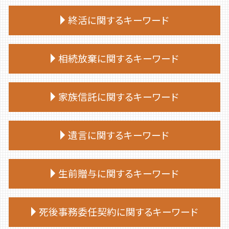
終活に関するキーワード
終活 手続き
相続放棄に関するキーワード
終活 やることリスト
終活 目的
相続放棄 費用
終活 進め方
家族信託に関するキーワード
相続放棄 流れ
終活 いつから
相続放棄 兄弟
終活 タイミング
家族信託 流れ
相続放棄
遺言に関するキーワード
終活 いくつから
家族信託 手続き
相続放棄 期間
終活 勧め方
家族 信託 と は 費用
相続放棄 必要書類
終活 何歳から
遺言 証人 欠格
家族信託 相談
生前贈与に関するキーワード
相続放棄手続き 司法書士
終活 親
遺言 作成 費用
家族信託 デメリット
相続 放棄 手続き
終活 おすすめ
遺言 司法書士 費用
家族信託 後悔
相続放棄手続き 生前
生前贈与 非課税
終活ノート 作り方
遺言 種類
死後事務委任契約に関するキーワード
家族信託 一人っ子
相続放棄 空き家
生前贈与 何年
終活 50代
遺言 相談
家族 信託 自分 で