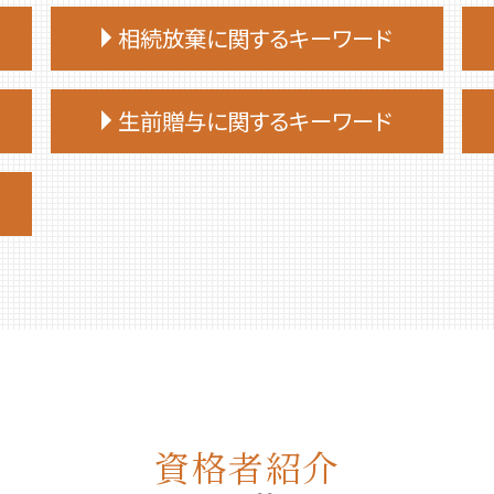
相続放棄に関するキーワード
相続放棄 手続き
生前贈与に関するキーワード
相続放棄 司法書士 相談
相続放棄申述書
生前贈与 何年前まで
相続放棄 必要書類
生前贈与 非課税 住宅
相続放棄 兄弟
生前贈与 誰に相談
相続放棄 費用
生前贈与 贈与税 申告
相続放棄 流れ
生前贈与 手続き 司法書士
相続放棄手続き 司法書士
生前贈与 手続き 流れ
相続放棄 仕方
生前贈与とは
相続 放棄 手続き
生前贈与 土地
相続放棄 空き家
生前贈与 手続き 銀行
相続放棄 期限
資格者紹介
生前贈与 何年
相続 部分放棄
不動産 生前贈与