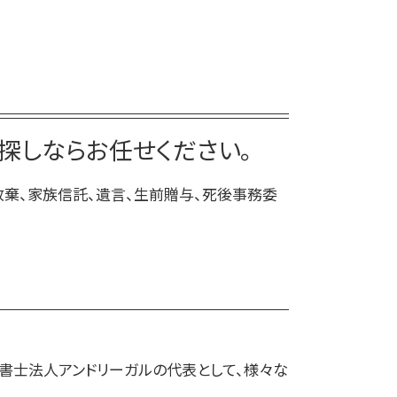
家族信託 司法書士
死後事務委任契約 必要書類
仕組み 家族信託
死後事務委任契約 流れ
家族 信託 と は 認知 症
死後事務委任契約
家族 信託 やり方
死後事務委任契約 いくら
家族信託 デメリット
死後事務委任契約 不動産売却
親 が 認知 症 に なる 前 家族 信託
探しならお任せください。
死後事務委任契約 成年後見人
家族 信託 自分 で
死後事務委任契約 トラブル
放棄、家族信託、遺言、生前贈与、死後事務委
死後事務委任契約 任意後見
死後事務委任契約 公証役場
法書士法人アンドリーガルの代表として、様々な