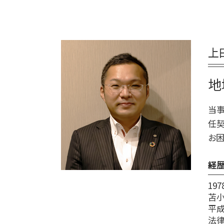
終活 いつから
室蘭市 終活 相談
遺言 証人
終活 勧め方
日高町 終活 相談
遺言 相談
終活
新ひだか町 相続
遺言 証人 欠格
終活 いくつから
上
千歳市 家族信託
遺言 立会
終活 手続き
白老町 相続放棄
遺言 公正証書 必要書類
終活 目的
登別市 遺品整理
地
公正証書遺言 もめる
終活 捨てられない
新ひだか町 終活 相談
遺言 作成 費用
平取市 終活 相談
当事
遺言 種類
平取市 遺品整理
任契
遺言書 効力
伊達市 家族信託
お困
日高町 相続
登別市 家族信託
経
19
苫
平成
法律