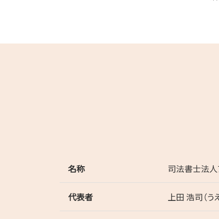
名称
司法書士法人
代表者
上田 浩司（う