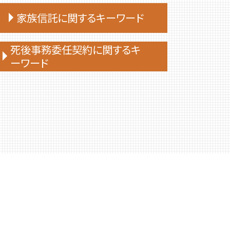
家族信託に関するキーワード
家族 信託
死後事務委任契約に関するキ
ーワード
家族 信託 費用
家族 信託 銀行
死後事務委任契約 契約書
家族 信託 と は 費用
死後事務委任契約 いつから
家族 信託 について
死後事務委任契約 報酬 司法書士
家族 信託 制度 と は
死後事務委任契約 費用
家族信託 相談
死後事務委任契約 銀行
家族 信託 できること
死後事務委任契約 有効性
家族信託 後悔
死後事務委任契約 できないこと
家族信託 手続き
死後事務委任契約 成年後見
家族 信託 制度
死後事務委任契約 還付金
家族 信託 認知 症
死後事務委任契約 後見人
家族信託 メリット
死後事務委任契約 司法書士