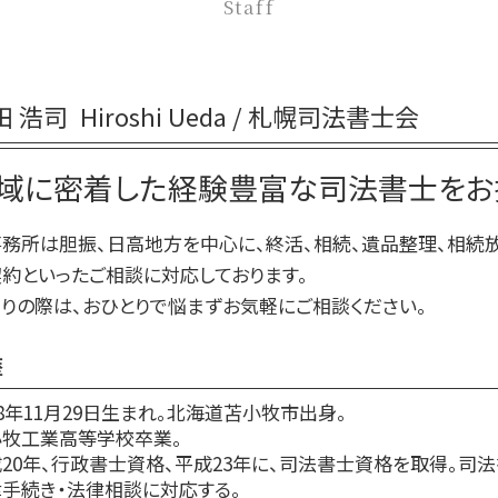
Staff
相続放棄手続き 必要書類
生前贈与 贈与税 時効
相続放棄 期間
生前贈与 非課税
相続放棄 デメリット
生前贈与 対策
相続放棄
田 浩司
Hiroshi Ueda / 札幌司法書士会
生前贈与 相談
相続放棄手続き 自分で
生前贈与 贈与契約書
相続放棄 やり方
域に密着した経験豊富な司法書士をお
生前贈与 非課税 いくらまで
相続放棄手続き 生前
生前贈与 登記
務所は胆振、日高地方を中心に、終活、相続、遺品整理、相続
生前贈与 相談先
約といったご相談に対応しております。
生前贈与 の仕方
りの際は、おひとりで悩まずお気軽にご相談ください。
歴
78年11月29日生まれ。北海道苫小牧市出身。
小牧工業高等学校卒業。
20年、行政書士資格、平成23年に、司法書士資格を取得。司
手続き・法律相談に対応する。