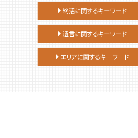
終活に関するキーワード
終活 おひとりさま
遺言に関するキーワード
エンディングノート 作り方
終活 何歳から
遺言 作成 相談
終活ノート 作り方
エリアに関するキーワード
公正証書遺言 必要書類
終活 注意点
遺言 相続人
終活 何から始める
厚真町 相続
遺言
終活 50代
白老町 終活 相談
遺言 公正証書 証人
終活 相談
苫小牧市 相続放棄
遺言 効力 いつから
終活 始める時期
安平町 相続
遺言 先に死亡
終活 親
厚真町 死後事務委任契約
遺言 司法書士
終活 やることリスト
むかわ町 死後事務委任契約
遺言 従わない
終活 進め方
安平町 終活 相談
遺言 公証人
終活 タイミング
苫小牧市 終活 相談
遺言 公証人とは