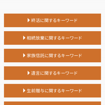
終活に関するキーワード
終活 勧め方
相続放棄に関するキーワード
終活
終活 タイミング
相続放棄 仕方
終活 進め方
家族信託に関するキーワード
相続放棄 やり方
エンディングノート 作り方
相続 放棄 手続き
終活 いくつから
家族信託 手続き
相続放棄 流れ
遺言に関するキーワード
終活 注意点
家族 信託 制度 と は
相続放棄 司法書士 相談
終活 目的
家族 信託 銀行
相続放棄手続き 自分で
終活 手続き
遺言 公正証書 証人
家族信託 司法書士
生前贈与に関するキーワード
相続放棄手続き 生前
終活 おすすめ
遺言 証人 欠格
家族 信託 について
相続放棄 兄弟
終活 いつから
遺言 相続人
家族信託 後悔
相続放棄手続き 司法書士
不動産 生前贈与