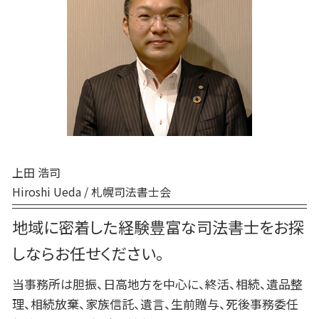
遺言 司法書士 費用
室蘭市 終活 相談
死後事務委任契約 必要書類
生前贈与 非課税
白老町 終活 相談
死後事務委任契約 できないこと
生前贈与 贈与契約書
むかわ町 相続
死後事務委任契約 契約書
生前贈与 タイミング
伊達市 家族信託
死後事務委任契約 不動産売却
厚真町 死後事務委任契約
死後事務委任契約
むかわ町 死後事務委任契約
死後事務委任契約 流れ
日高町 相続
平取市 終活 相談
苫小牧市 終活 相談
上田 浩司
Hiroshi Ueda / 札幌司法書士会
地域に密着した経験豊富な司法書士をお探
しならお任せください。
当事務所は胆振、日高地方を中心に、終活、相続、遺品整
理、相続放棄、家族信託、遺言、生前贈与、死後事務委任