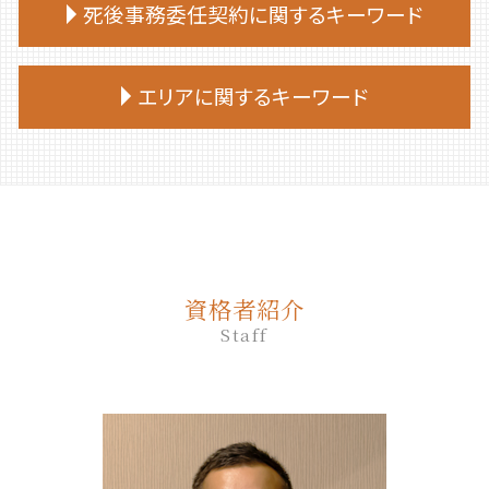
終活 捨てられない
遺言 作成 費用
死後事務委任契約に関するキーワード
家族 信託 を する に は
相続放棄 デメリット
生前贈与とは
終活 何歳から
遺言 効力 いつから
家族 信託 やり方
相続放棄申述書
生前贈与 の仕方
終活 相談
遺言 先に死亡
家族 信託 自分 で
死後事務委任契約 報酬 司法書士
相続放棄 期間
生前贈与 何人まで
エリアに関するキーワード
終活 何から始める
遺言 公正証書 必要書類
家族信託手続き 自分で
死後事務委任契約 費用
相続放棄 必要書類
生前贈与 手続き 銀行
終活ノート 作り方
遺言
家族 信託
死後事務委任契約 後見人
相続放棄 空き家
生前贈与 土地
終活 親
遺言 公証人とは
苫小牧市 相続放棄
家族 信託 と は 費用
死後事務委任契約 いくら
相続放棄 費用
生前贈与 何年
終活 やることリスト
遺言書 効力
新ひだか町 相続
家族 信託 費用
死後事務委任契約 有効性
相続 部分放棄
生前贈与 相談
終活 おひとりさま
遺言 作成 相談
白老町 相続放棄
家族信託 一人っ子
死後事務委任契約 還付金
相続放棄 手続き
生前贈与 手続き 司法書士
終活 始める時期
遺言 従わない
千歳市 家族信託
家族 信託 認知 症
死後事務委任契約 成年後見
相続放棄手続き 必要書類
生前贈与 何年前まで
公正証書遺言 必要書類
平取市 遺品整理
家族 信託 できること
死後事務委任契約 成年後見人
相続放棄 期限
生前贈与 贈与税 申告
資格者紹介
遺言 司法書士
千歳市 遺品整理
親 が 認知 症 に なる 前 家族 信託
死後事務委任契約 公正証書
相続放棄 必要書類 兄弟
生前贈与 相談先
Staff
遺言 相談
新ひだか町 終活 相談
仕組み 家族信託
死後事務委任契約 司法書士
生前贈与 契約書
公正証書遺言 もめる
安平町 相続
家族 信託 と は 認知 症
死後事務委任契約 いつから
生前贈与 贈与税 時効
遺言 公証人
登別市 遺品整理
家族信託 メリット
死後事務委任契約 任意後見契約
生前贈与 手続き 流れ
遺言 立会
登別市 家族信託
死後事務委任契約 任意後見
生前贈与 対策
遺言 証人
日高町 終活 相談
死後事務委任契約 銀行
生前贈与 登記