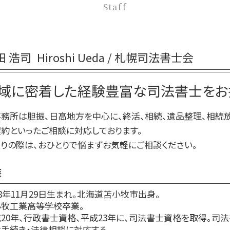
生前贈与 贈与税 申告
Staff
相続放棄 期限
生前贈与 何人まで
相続 部分放棄
生前贈与 何年前まで
相続放棄 司法書士 相談
生前贈与 相談
相続放棄 やり方
田 浩司
Hiroshi Ueda / 札幌司法書士会
生前贈与 相談先
相続放棄申述書
生前贈与とは
相続放棄 必要書類 兄弟
域に密着した経験豊富な司法書士をお
生前贈与 登記
相続放棄手続き 必要書類
生前贈与 贈与税 時効
務所は胆振、日高地方を中心に、終活、相続、遺品整理、相続
生前贈与 土地
約といったご相談に対応しております。
生前贈与 手続き 流れ
りの際は、おひとりで悩まずお気軽にご相談ください。
歴
78年11月29日生まれ。北海道苫小牧市出身。
小牧工業高等学校卒業。
20年、行政書士資格、平成23年に、司法書士資格を取得。司
手続き・法律相談に対応する。