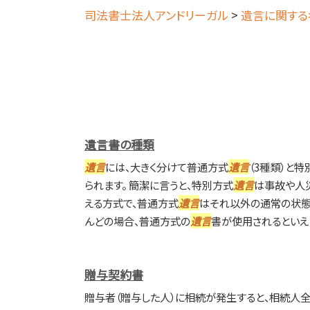
司法書士法人アンドリーガル
>
遺言に関する
遺言書の種類
遺言
には、大きく分けて普通方式
遺言
（3種類）と特
られます。 簡潔に言うと、特別方式
遺言
は事故や人
える方式で、普通方式
遺言
はそれ以外の通常の状態
んどの場合、普通方式の
遺言
書が使用されるといえ
贈与契約書
贈与者（贈与した人）に相続が発生すると、相続人全