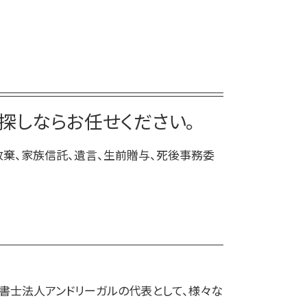
死後事務委任契約 任意後見契約
家族 信託 制度 と は
死後事務委任契約 流れ
家族 信託 できること
死後事務委任契約 任意後見
家族信託 司法書士
死後事務委任契約 できないこと
家族 信託 費用
死後事務委任契約 銀行
家族信託 流れ
死後事務委任契約 還付金
家族信託 一人っ子
探しならお任せください。
死後事務委任契約 不動産売却
家族信託 手続き
死後事務委任契約 公証役場
放棄、家族信託、遺言、生前贈与、死後事務委
死後事務委任契約 契約書
死後事務委任契約 成年後見
法書士法人アンドリーガルの代表として、様々な