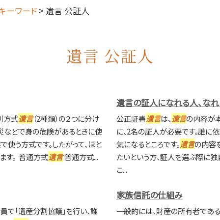
キーワード
>
遺言 公証人
遺言 公証人
遺言の証人になれる人、なれ
別方式
遺言
（2種類）の２つに分け
公正証書
遺言
は、
遺言
の内容が
災などで身の危険があるときに使
に、2名の証人が必要です。誰に
で使う方式です。したがって、ほと
気になるところです。
遺言
の内容
ます。 普通方式
遺言
普通方式...
たいという方、証人を選ぶ際に独
こ...
家族信託の仕組み
員で「遺産分割協議」を行い、誰
一般的には、財産の所有者である