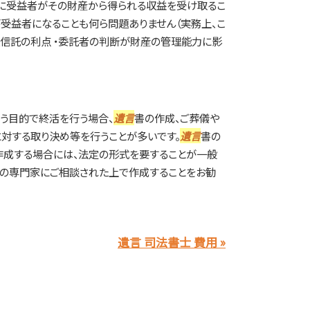
的に受益者がその財産から得られる収益を受け取るこ
が受益者になることも何ら問題ありません（実務上、こ
族信託の利点 ・委託者の判断が財産の管理能力に影
う目的で終活を行う場合、
遺言
書の作成、ご葬儀や
対する取り決め等を行うことが多いです。
遺言
書の
作成する場合には、法定の形式を要することが一般
律の専門家にご相談された上で作成することをお勧
遺言 司法書士 費用 »