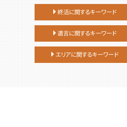
終活に関するキーワード
終活 注意点
遺言に関するキーワード
終活 何歳から
終活 いくつから
遺言 先に死亡
終活 おすすめ
エリアに関するキーワード
遺言 立会
終活 50代
公正証書遺言 必要書類
終活 親
苫小牧市 相続放棄
遺言 作成 費用
終活 手続き
胆振 日高地方 終活 相談
遺言 公正証書 証人
終活 やることリスト
苫小牧市 終活 相談
遺言
終活 いつから
登別市 家族信託
遺言 司法書士
終活 進め方
安平町 相続
遺言 証人
終活ノート 作り方
平取市 終活 相談
遺言 公正証書 必要書類
終活
安平町 終活 相談
遺言 証人 欠格
終活 捨てられない
平取市 遺品整理