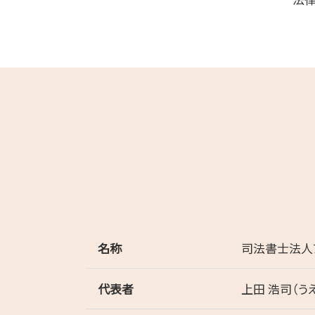
名称
司法書士法人
代表者
上田 浩司（う