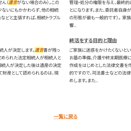
ん（
遺言
がない場合のみ）。この
管理・処分の権限を与え、最終
少ないにもかかわらず、他の相続
とになります。また、委託者自身
」などと主張すれば、相続トラブル
の形態が最も一般的です）。 家
響...
終活をする目的と理由
続人が決定します。
遺言
書が残っ
ご家族に迷惑をかけたくないとい
定められた法定相続人が相続人と
お墓の準備、介護や終末期医療に
 相続人が決定した後は遺産の決定
作成をはじめとした法律文書を
て財産として認められるのは、現
的ですので、司法書士などの法
めします。また...
一覧に戻る