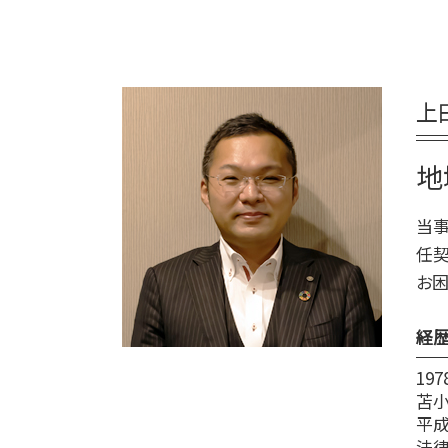
遺言 種類
終活 相談
むかわ町 死後事務委任契約
遺言 従わない
エンディングノート 作り方
日高町 相続
遺言 司法書士 費用
終活 始める時期
厚真町 相続
遺言 相談
終活 目的
上
白老町 相続放棄
遺言 公証人
終活 勧め方
厚真町 死後事務委任契約
遺言 公証人とは
終活 何から始める
新ひだか町 終活 相談
地
遺言 効力 いつから
終活 おひとりさま
室蘭市 終活 相談
遺言 作成
登別市 遺品整理
当事
遺言書 効力
白老町 終活 相談
任契
遺言 相続人
日高町 終活 相談
お困
むかわ町 相続
千歳市 遺品整理
経
19
苫
平成
法律