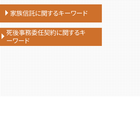
家族信託に関するキーワード
家族信託 メリット
死後事務委任契約に関するキ
ーワード
家族信託 後悔
家族信託 相談
死後事務委任契約 報酬 司法書士
家族 信託 と は
死後事務委任契約 後見人
家族 信託 銀行
死後事務委任契約 いくら
家族 信託 と は 認知 症
死後事務委任契約 公正証書
家族信託 デメリット
死後事務委任契約
家族 信託 認知 症
死後事務委任契約 トラブル
家族 信託 自分 で
死後事務委任契約 費用
家族 信託 について
死後事務委任契約 成年後見人
家族 信託 と は 費用
死後事務委任契約 いつから
親 が 認知 症 に なる 前 家族 信託
死後事務委任契約 必要書類
家族信託手続き 自分で