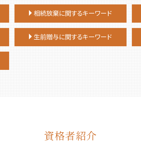
相続放棄に関するキーワード
相続放棄 期間
生前贈与に関するキーワード
相続放棄 費用
相続放棄手続き 生前
生前贈与 非課税 住宅
相続放棄 兄弟
生前贈与 非課税 いくらまで
相続放棄 空き家
生前贈与 非課税
相続放棄 必要書類
生前贈与 の仕方
相続放棄手続き 司法書士
生前贈与 手続き 司法書士
相続放棄 手続き
生前贈与 誰に相談
相続放棄 仕方
不動産 生前贈与
相続放棄 デメリット
生前贈与 契約書
相続 放棄 手続き
生前贈与 贈与契約書
相続放棄 流れ
資格者紹介
生前贈与 タイミング
相続放棄