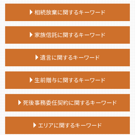
終活 勧め方
相続放棄に関するキーワード
終活 何歳から
終活 手続き
相続放棄手続き 生前
終活 相談
家族信託に関するキーワード
相続放棄 デメリット
終活 何から始める
相続放棄 必要書類
終活 捨てられない
家族信託 流れ
相続放棄手続き 自分で
遺言に関するキーワード
終活 50代
家族信託 司法書士
相続 放棄 手続き
終活 タイミング
家族 信託 費用
相続放棄 空き家
終活 いくつから
遺言 公証人とは
家族 信託 制度
生前贈与に関するキーワード
相続放棄 手続き
終活 いつから
遺言書 効力
家族 信託 銀行
相続放棄申述書
終活 やることリスト
公正証書遺言 必要書類
家族 信託 について
相続放棄 やり方
生前贈与 手続き 流れ
終活 おひとりさま
遺言 相続人
死後事務委任契約に関するキーワード
家族信託 デメリット
相続放棄手続き 必要書類
生前贈与 何年前まで
エンディングノート 作り方
公正証書遺言 もめる
家族信託 一人っ子
相続放棄 費用
生前贈与 相談先
終活ノート 作り方
遺言 公証人
家族 信託 民事
死後事務委任契約 トラブル
相続放棄 期限
生前贈与 非課税
エリアに関するキーワード
終活 目的
遺言 種類
家族 信託
死後事務委任契約 公証役場
相続放棄 期間
生前贈与 手続き 銀行
終活
遺言 司法書士