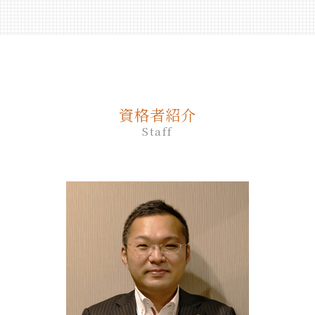
親 が 認知 症 に なる 前 家族 信託
死後事務委任契約 任意後見
相続放棄 司法書士 相談
生前贈与 非課税 住宅
終活 おすすめ
遺言 作成 相談
室蘭市 終活 相談
仕組み 家族信託
死後事務委任契約 成年後見
相続放棄 兄弟
生前贈与 タイミング
終活 親
遺言 証人 欠格
安平町 終活 相談
家族 信託 やり方
死後事務委任契約 成年後見人
相続放棄 必要書類 兄弟
生前贈与 非課税 いくらまで
終活 進め方
遺言 作成
登別市 家族信託
家族 信託 を する に は
死後事務委任契約 不動産売却
相続放棄
生前贈与 贈与税 時効
終活 注意点
遺言 効力 いつから
千歳市 遺品整理
家族信託 メリット
死後事務委任契約 司法書士
相続放棄 仕方
生前贈与 登記
遺言 証人
登別市 遺品整理
家族信託 相談
死後事務委任契約 報酬 司法書士
相続放棄 流れ
不動産 生前贈与
資格者紹介
遺言 従わない
日高町 終活 相談
家族 信託 と は 費用
死後事務委任契約
相続放棄手続き 司法書士
生前贈与とは
Staff
遺言 公正証書 証人
伊達市 家族信託
家族 信託 認知 症
死後事務委任契約 必要書類
生前贈与 何人まで
遺言 立会
平取市 終活 相談
家族 信託 自分 で
死後事務委任契約 銀行
生前贈与 の仕方
遺言 相談
新ひだか町 終活 相談
家族 信託 制度 と は
死後事務委任契約 いつから
生前贈与 相談
遺言 司法書士 費用
白老町 相続放棄
死後事務委任契約 任意後見契約
生前贈与 手続き 司法書士
遺言 作成 費用
千歳市 家族信託
死後事務委任契約 できないこと
生前贈与 贈与契約書
遺言
平取市 遺品整理
死後事務委任契約 費用
生前贈与 誰に相談
厚真町 相続
死後事務委任契約 契約書
生前贈与 契約書
むかわ町 相続
死後事務委任契約 還付金
生前贈与 土地
胆振 日高地方 終活 相談
死後事務委任契約 有効性
苫小牧市 終活 相談