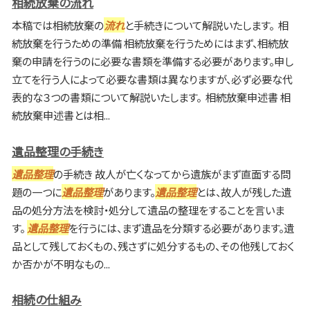
相続放棄の流れ
本稿では相続放棄の
流れ
と手続きについて解説いたします。 相
続放棄を行うための準備 相続放棄を行うためにはまず、相続放
棄の申請を行うのに必要な書類を準備する必要があります。申し
立てを行う人によって必要な書類は異なりますが、必ず必要な代
表的な３つの書類について解説いたします。 相続放棄申述書 相
続放棄申述書とは相...
遺品整理の手続き
遺品整理
の手続き 故人が亡くなってから遺族がまず直面する問
題の一つに
遺品整理
があります。
遺品整理
とは、故人が残した遺
品の処分方法を検討・処分して遺品の整理をすることを言いま
す。
遺品整理
を行うには、まず遺品を分類する必要があります。遺
品として残しておくもの、残さずに処分するもの、その他残しておく
か否かが不明なもの...
相続の仕組み