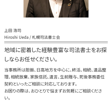
死後事務委任契約 後見人
むかわ町 死後事務委任契約
死後事務委任契約 いくら
苫小牧市 相続放棄
厚真町 死後事務委任契約
新ひだか町 相続
上田 浩司
Hiroshi Ueda / 札幌司法書士会
地域に密着した経験豊富な司法書士をお探
しならお任せください。
当事務所は胆振、日高地方を中心に、終活、相続、遺品整
理、相続放棄、家族信託、遺言、生前贈与、死後事務委任
契約といったご相談に対応しております。
お困りの際は、おひとりで悩まずお気軽にご相談くださ
い。