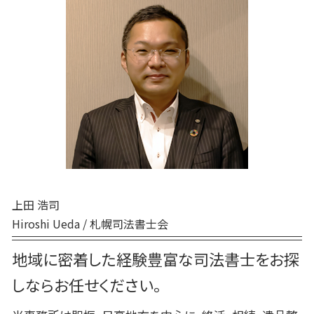
死後事務委任契約 不動産売却
生前贈与 非課税
遺言 効力 いつから
苫小牧市 終活 相談
死後事務委任契約 後見人
生前贈与 贈与契約書
遺言 証人
厚真町 相続
死後事務委任契約
生前贈与 土地
日高町 相続
死後事務委任契約 トラブル
生前贈与 対策
安平町 相続
死後事務委任契約 任意後見契約
生前贈与 手続き 流れ
登別市 遺品整理
死後事務委任契約 公証役場
安平町 終活 相談
死後事務委任契約 還付金
胆振 日高地方 終活 相談
死後事務委任契約 流れ
登別市 家族信託
室蘭市 終活 相談
厚真町 死後事務委任契約
上田 浩司
Hiroshi Ueda / 札幌司法書士会
地域に密着した経験豊富な司法書士をお探
しならお任せください。