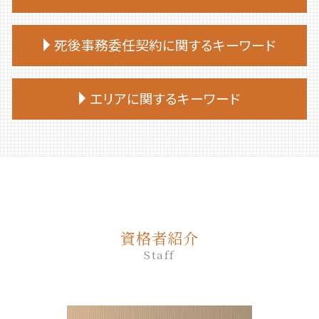
家族信託 デメリット
相続放棄手続き 必要書類
終活 何歳から
遺言 司法書士 費用
家族 信託 制度
相続放棄 流れ
生前贈与 相談
終活 勧め方
遺言書 効力
死後事務委任契約に関するキーワード
家族信託 一人っ子
相続放棄 やり方
生前贈与 何年
終活 目的
遺言 公証人
家族 信託 やり方
相続放棄
生前贈与とは
終活 おすすめ
公正証書遺言 もめる
家族信託 メリット
死後事務委任契約 公正証書
相続放棄 必要書類
不動産 生前贈与
エリアに関するキーワード
終活 捨てられない
遺言 公証人とは
親 が 認知 症 に なる 前 家族 信託
死後事務委任契約 できないこと
相続放棄手続き 司法書士
生前贈与 タイミング
終活
遺言 相談
家族 信託 について
死後事務委任契約 いつから
相続 放棄 手続き
生前贈与 手続き 司法書士
終活 注意点
遺言 司法書士
平取市 遺品整理
家族信託 後悔
死後事務委任契約 司法書士
相続放棄 必要書類 兄弟
生前贈与 贈与税 時効
終活ノート 作り方
遺言 作成 相談
苫小牧市 相続放棄
家族 信託 と は
死後事務委任契約 有効性
相続放棄 デメリット
生前贈与 何人まで
終活 やることリスト
遺言 種類
白老町 相続放棄
家族 信託
死後事務委任契約 成年後見
相続放棄手続き 自分で
生前贈与 契約書
終活 いつから
遺言 証人 欠格
新ひだか町 相続
家族 信託 民事
死後事務委任契約 必要書類
相続 部分放棄
生前贈与 何年前まで
遺言 公正証書 必要書類
むかわ町 死後事務委任契約
家族 信託 自分 で
死後事務委任契約 報酬 司法書士
相続放棄 空き家
生前贈与 登記
資格者紹介
遺言 相続人
千歳市 遺品整理
家族信託手続き 自分で
死後事務委任契約 いくら
相続放棄手続き 生前
生前贈与 非課税 いくらまで
Staff
遺言 立会
平取市 終活 相談
仕組み 家族信託
死後事務委任契約 契約書
生前贈与 誰に相談
遺言 従わない
伊達市 家族信託
家族 信託 制度 と は
死後事務委任契約 任意後見
生前贈与 相談先
遺言 先に死亡
日高町 終活 相談
家族 信託 認知 症
死後事務委任契約 銀行
生前贈与 非課税 住宅
遺言 作成 費用
白老町 終活 相談