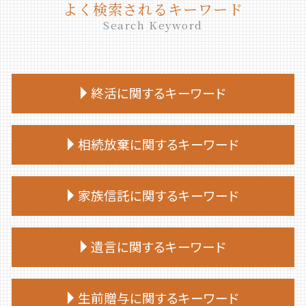
よく検索されるキーワード
Search Keyword
終活に関するキーワード
終活 50代
相続放棄に関するキーワード
終活 始める時期
終活 相談
相続放棄 期限
エンディングノート 作り方
家族信託に関するキーワード
相続放棄 手続き
終活 親
相続放棄 兄弟
終活 手続き
家族 信託 費用
相続放棄申述書
遺言に関するキーワード
終活 いくつから
家族信託 司法書士
相続放棄 司法書士 相談
終活 タイミング
家族 信託 と は 費用
相続放棄 期間
終活 何から始める
公正証書遺言 必要書類
家族 信託 銀行
生前贈与に関するキーワード
相続放棄 仕方
終活 おひとりさま
遺言 作成