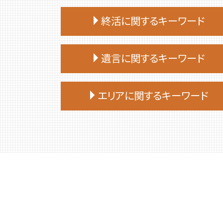
終活に関するキーワード
終活 目的
遺言に関するキーワード
終活 捨てられない
終活
遺言 先に死亡
終活 何歳から
エリアに関するキーワード
遺言 証人
終活 おひとりさま
遺言 相談
終活 おすすめ
平取市 終活 相談
遺言 証人 欠格
終活 手続き
苫小牧市 相続放棄
遺言 公正証書 必要書類
終活 何から始める
むかわ町 相続
遺言
終活 進め方
厚真町 相続
遺言 作成 費用
終活 勧め方
伊達市 家族信託
遺言書 効力
終活 注意点
日高町 相続
遺言 種類
終活 やることリスト
日高町 終活 相談
公正証書遺言 必要書類
終活 タイミング
千歳市 家族信託