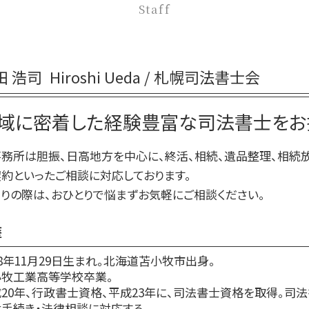
生前贈与 手続き 流れ
Staff
相続放棄 やり方
生前贈与とは
相続放棄 兄弟
生前贈与 非課税 いくらまで
相続放棄 必要書類 兄弟
生前贈与 何人まで
相続放棄 期限
田 浩司
Hiroshi Ueda / 札幌司法書士会
生前贈与 何年前まで
相続 部分放棄
生前贈与 の仕方
相続放棄 期間
域に密着した経験豊富な司法書士をお
生前贈与 相談先
相続放棄 流れ
生前贈与 タイミング
務所は胆振、日高地方を中心に、終活、相続、遺品整理、相続
生前贈与 対策
約といったご相談に対応しております。
生前贈与 何年
りの際は、おひとりで悩まずお気軽にご相談ください。
歴
78年11月29日生まれ。北海道苫小牧市出身。
小牧工業高等学校卒業。
20年、行政書士資格、平成23年に、司法書士資格を取得。司
手続き・法律相談に対応する。