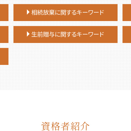
相続放棄に関するキーワード
相続放棄 手続き
生前贈与に関するキーワード
相続放棄手続き 自分で
相続放棄手続き 生前
生前贈与 非課税 住宅
相続放棄 必要書類
生前贈与 贈与税 時効
相続放棄
生前贈与 贈与契約書
相続放棄手続き 必要書類
生前贈与 手続き 司法書士
相続放棄 司法書士 相談
生前贈与 贈与税 申告
相続放棄申述書
生前贈与 非課税
相続放棄手続き 司法書士
生前贈与 登記
相続放棄 デメリット
生前贈与 手続き 銀行
相続放棄 空き家
生前贈与 土地
相続 放棄 手続き
資格者紹介
生前贈与 契約書
相続放棄 費用