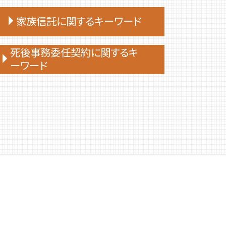
家族信託に関するキーワード
家族信託 流れ
死後事務委任契約に関するキ
ーワード
家族 信託 費用
家族信託 デメリット
死後事務委任契約 還付金
家族 信託 自分 で
死後事務委任契約 できないこと
家族 信託 やり方
死後事務委任契約 不動産売却
家族 信託
死後事務委任契約 いくら
家族 信託 できること
死後事務委任契約 必要書類
家族信託 手続き
死後事務委任契約 費用
家族 信託 制度 と は
死後事務委任契約 公正証書
家族 信託 民事
死後事務委任契約 任意後見
家族信託手続き 自分で
死後事務委任契約 司法書士
家族 信託 と は
死後事務委任契約
家族 信託 について