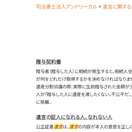
司法書士法人アンドリーガル
>
遺言に関する
贈与契約書
贈与者（贈与した人）に相続が発生すると、相続人全
が何をどれだけ取得するかを決めなければなりませ
遺産分割協議の際、実際に生前贈与された金額が
人が「贈与した人に遺産を渡したくない。不公平だ。
に発展...
遺言の証人になれる人、なれない人
公正証書
遺言
は、
遺言
の内容が本人の意思を正しく