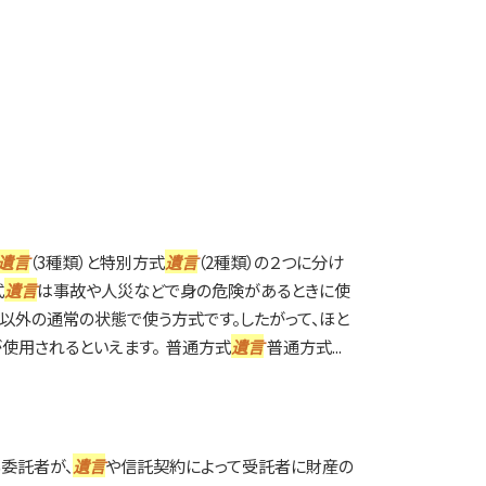
遺言
（3種類）と特別方式
遺言
（2種類）の２つに分け
式
遺言
は事故や人災などで身の危険があるときに使
以外の通常の状態で使う方式です。したがって、ほと
使用されるといえます。 普通方式
遺言
普通方式...
委託者が、
遺言
や信託契約によって受託者に財産の