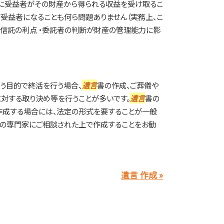
的に受益者がその財産から得られる収益を受け取るこ
が受益者になることも何ら問題ありません（実務上、こ
族信託の利点 ・委託者の判断が財産の管理能力に影
う目的で終活を行う場合、
遺言
書の作成、ご葬儀や
対する取り決め等を行うことが多いです。
遺言
書の
作成する場合には、法定の形式を要することが一般
律の専門家にご相談された上で作成することをお勧
遺言 作成 »