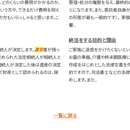
、どのくらいの費用がかかるのか、
管理・処分の権限を与え、最終
いう方や、できるだけ費用を抑え
とになります。また、委託者自身
方もいらっしゃると思います。こ
の形態が最も一般的です）。 家
響...
終活をする目的と理由
続人が決定します。
遺言
書が残っ
ご家族に迷惑をかけたくないとい
定められた法定相続人が相続人と
お墓の準備、介護や終末期医療に
 相続人が決定した後は遺産の決定
作成をはじめとした法律文書を
て財産として認められるのは、現
的ですので、司法書士などの法
めします。また...
一覧に戻る