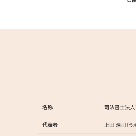
名称
司法書士法人
代表者
上田 浩司（う