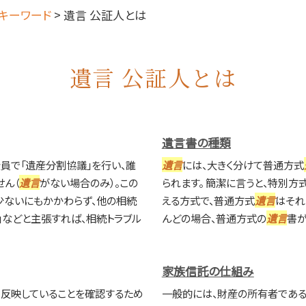
キーワード
>
遺言 公証人とは
遺言 公証人とは
遺言書の種類
員で「遺産分割協議」を行い、誰
遺言
には、大きく分けて普通方式
ん（
遺言
がない場合のみ）。この
られます。 簡潔に言うと、特別方
少ないにもかかわらず、他の相続
える方式で、普通方式
遺言
はそれ
」などと主張すれば、相続トラブル
んどの場合、普通方式の
遺言
書が
家族信託の仕組み
反映していることを確認するため
一般的には、財産の所有者である