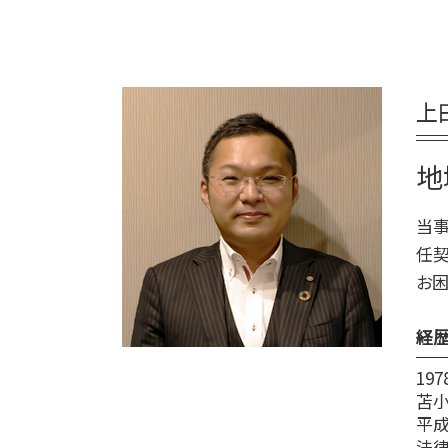
遺言 司法書士
終活 相談
安平町 終活 相談
遺言 公証人
終活ノート 作り方
白老町 相続放棄
遺言 従わない
終活 始める時期
登別市 遺品整理
遺言 公証人とは
終活 いつから
上
厚真町 死後事務委任契約
遺言 司法書士 費用
終活 いくつから
平取市 遺品整理
遺言 相続人
終活 親
むかわ町 死後事務委任契約
地
遺言 立会
エンディングノート 作り方
新ひだか町 終活 相談
遺言 効力 いつから
新ひだか町 相続
当事
公正証書遺言 もめる
苫小牧市 終活 相談
任契
遺言 作成
室蘭市 終活 相談
お困
安平町 相続
白老町 終活 相談
経
19
苫
平成
法律