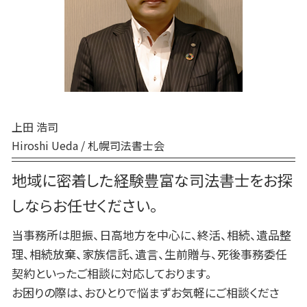
室蘭市 終活 相談
死後事務委任契約 任意後見
生前贈与 誰に相談
むかわ町 死後事務委任契約
死後事務委任契約 有効性
白老町 終活 相談
死後事務委任契約 契約書
日高町 相続
死後事務委任契約 成年後見人
日高町 終活 相談
白老町 相続放棄
新ひだか町 終活 相談
上田 浩司
Hiroshi Ueda / 札幌司法書士会
地域に密着した経験豊富な司法書士をお探
しならお任せください。
当事務所は胆振、日高地方を中心に、終活、相続、遺品整
理、相続放棄、家族信託、遺言、生前贈与、死後事務委任
契約といったご相談に対応しております。
お困りの際は、おひとりで悩まずお気軽にご相談くださ