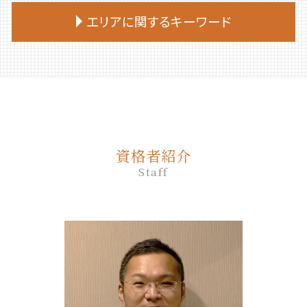
終活 やることリスト
遺言書 効力
家族 信託 と は 認知 症
死後事務委任契約 トラブル
相続放棄申述書
生前贈与 手続き 司法書士
エリアに関するキーワード
終活 50代
遺言 作成
家族信託 一人っ子
死後事務委任契約 いつから
相続放棄 手続き
生前贈与 相談
エンディングノート 作り方
遺言 相談
家族 信託 民事
死後事務委任契約 不動産売却
相続 部分放棄
生前贈与 相談先
終活 何から始める
遺言 立会
厚真町 相続
家族 信託 費用
死後事務委任契約 できないこと
相続放棄
生前贈与 非課税 住宅
終活
遺言 公証人とは
胆振 日高地方 終活 相談
家族 信託 自分 で
死後事務委任契約 成年後見
相続放棄 司法書士 相談
生前贈与 登記
終活 勧め方
遺言 司法書士
苫小牧市 終活 相談
家族信託 メリット
死後事務委任契約 報酬 司法書士
相続 放棄 手続き
生前贈与 贈与契約書
終活 おすすめ
遺言 公正証書 証人
伊達市 家族信託
家族 信託 認知 症
死後事務委任契約 流れ
相続放棄手続き 必要書類
生前贈与 タイミング
遺言 証人
厚真町 死後事務委任契約
家族 信託 と は 費用
死後事務委任契約 いくら
相続放棄手続き 生前
生前贈与 贈与税 時効
資格者紹介
公正証書遺言 必要書類
平取市 終活 相談
親 が 認知 症 に なる 前 家族 信託
死後事務委任契約 後見人
相続放棄 期間
生前贈与 非課税 いくらまで
Staff
遺言 公証人
登別市 遺品整理
家族 信託
死後事務委任契約 公証役場
生前贈与 何年前まで
遺言 公正証書 必要書類
平取市 遺品整理
家族信託 手続き
死後事務委任契約 公正証書
生前贈与 手続き 銀行
遺言 作成 相談
千歳市 家族信託
家族信託 相談
死後事務委任契約
生前贈与 対策
遺言 従わない
新ひだか町 相続
死後事務委任契約 還付金
生前贈与 何人まで
遺言 相続人
安平町 相続
死後事務委任契約 銀行
不動産 生前贈与
遺言 先に死亡
安平町 終活 相談
死後事務委任契約 必要書類
生前贈与 非課税
苫小牧市 相続放棄
死後事務委任契約 費用
生前贈与 契約書