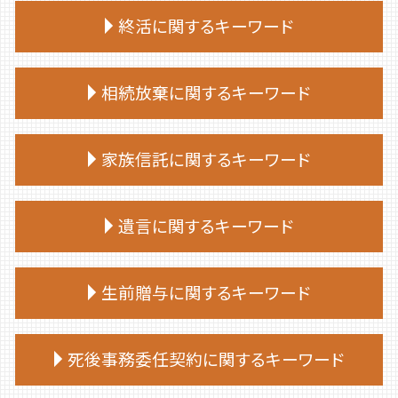
終活に関するキーワード
終活 手続き
相続放棄に関するキーワード
終活 始める時期
終活 タイミング
相続放棄 必要書類 兄弟
終活 いつから
家族信託に関するキーワード
相続放棄手続き 自分で
終活 注意点
相続放棄 空き家
終活 おひとりさま
家族信託 デメリット
相続放棄手続き 司法書士
遺言に関するキーワード
終活 何歳から
家族 信託 を する に は
相続放棄 兄弟
終活 相談
家族 信託 やり方
相続放棄 デメリット
終活 いくつから
遺言 作成 費用
家族 信託 と は
生前贈与に関するキーワード
相続放棄 費用
終活 目的
公正証書遺言 もめる
仕組み 家族信託
相続放棄 流れ
終活 親
遺言 証人 欠格
家族 信託 できること
相続放棄 期限
生前贈与とは
終活 進め方
遺言 効力 いつから
死後事務委任契約に関するキーワード
家族信託手続き 自分で
相続放棄 仕方
生前贈与 土地
終活 捨てられない
遺言
家族 信託 制度
相続放棄 やり方
生前贈与 贈与税 申告