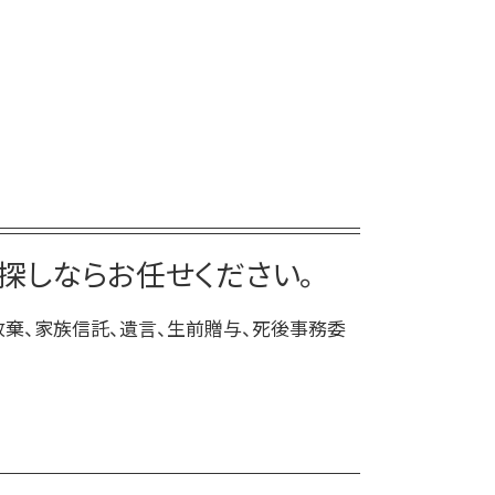
家族信託手続き 自分で
死後事務委任契約 任意後見
家族 信託 認知 症
死後事務委任契約 報酬 司法書士
家族 信託 やり方
死後事務委任契約 任意後見契約
家族 信託 自分 で
死後事務委任契約 費用
家族信託 相談
死後事務委任契約 銀行
家族信託 手続き
死後事務委任契約 還付金
家族 信託 について
死後事務委任契約 成年後見人
家族信託 一人っ子
死後事務委任契約 公証役場
家族 信託 費用
探しならお任せください。
死後事務委任契約 いくら
家族信託 流れ
死後事務委任契約 不動産売却
放棄、家族信託、遺言、生前贈与、死後事務委
死後事務委任契約 後見人
死後事務委任契約 いつから