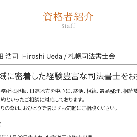
相続放棄手続き 生前
生前贈与 土地
相続放棄 期間
資格者紹介
生前贈与 贈与契約書
相続放棄 必要書類 兄弟
生前贈与 贈与税 時効
Staff
相続放棄 手続き
生前贈与 相談
相続放棄申述書
生前贈与 何人まで
相続放棄手続き 必要書類
生前贈与 契約書
相続放棄 空き家
田 浩司
Hiroshi Ueda / 札幌司法書士会
生前贈与 非課税 いくらまで
相続 部分放棄
生前贈与 何年
相続放棄 兄弟
域に密着した経験豊富な司法書士をお
生前贈与 何年前まで
相続 放棄 手続き
生前贈与 手続き 流れ
務所は胆振、日高地方を中心に、終活、相続、遺品整理、相続
生前贈与 手続き 銀行
約といったご相談に対応しております。
不動産 生前贈与
りの際は、おひとりで悩まずお気軽にご相談ください。
歴