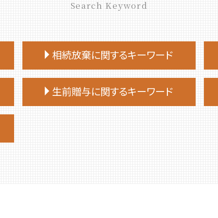
Search Keyword
相続放棄に関するキーワード
相続放棄
生前贈与に関するキーワード
相続放棄 やり方
相続放棄手続き 自分で
生前贈与 非課税
相続放棄 仕方
生前贈与 対策
相続放棄 期限
生前贈与 相談先
相続放棄手続き 司法書士
生前贈与 登記
相続放棄 必要書類
生前贈与 タイミング
相続放棄 流れ
生前贈与 誰に相談
相続放棄 費用
生前贈与 非課税 住宅
相続放棄 司法書士 相談
生前贈与 手続き 司法書士