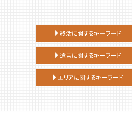
終活に関するキーワード
終活 おひとりさま
遺言に関するキーワード
終活 親
終活 いくつから
遺言 従わない
終活 勧め方
エリアに関するキーワード
遺言 公証人とは
終活
遺言 作成 相談
終活 何から始める
伊達市 家族信託
遺言書 効力
終活ノート 作り方
胆振 日高地方 終活 相談
遺言 相続人
終活 相談
千歳市 遺品整理
遺言 先に死亡
終活 注意点
安平町 相続
遺言 作成 費用
終活 始める時期
室蘭市 終活 相談
遺言 公証人