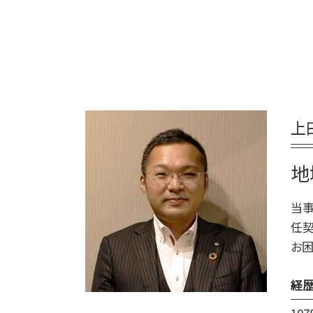
終活 目的
平取市 終活 相談
遺言 司法書士
エンディングノート 作り方
日高町 相続
遺言 公正証書 必要書類
終活 おすすめ
厚真町 死後事務委任契約
遺言 種類
終活 何歳から
むかわ町 死後事務委任契約
遺言 証人
終活 いつから
千歳市 家族信託
遺言 相談
終活 タイミング
新ひだか町 相続
遺言 効力 いつから
終活 手続き
上
日高町 終活 相談
公正証書遺言 必要書類
終活 50代
登別市 遺品整理
遺言 作成
終活 やることリスト
苫小牧市 終活 相談
地
遺言 司法書士 費用
終活 進め方
平取市 遺品整理
遺言 証人 欠格
白老町 相続放棄
当事
遺言 公正証書 証人
厚真町 相続
任契
遺言
むかわ町 相続
お困
安平町 終活 相談
苫小牧市 相続放棄
経