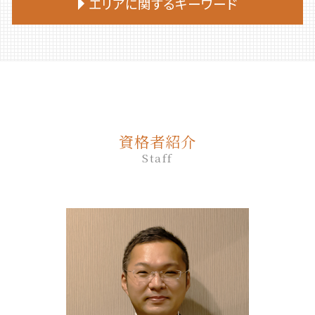
エリアに関するキーワード
終活 おひとりさま
遺言書 効力
家族信託 後悔
死後事務委任契約 契約書
相続放棄 空き家
生前贈与 何人まで
終活 相談
遺言 作成 相談
家族信託手続き 自分で
死後事務委任契約 成年後見人
相続放棄 流れ
生前贈与 相談
終活 進め方
遺言
新ひだか町 終活 相談
家族信託 相談
死後事務委任契約 公正証書
相続放棄申述書
生前贈与 対策
終活 おすすめ
遺言 公正証書 証人
日高町 終活 相談
家族 信託 やり方
死後事務委任契約 成年後見
相続 放棄 手続き
生前贈与 非課税
終活 目的
遺言 効力 いつから
厚真町 死後事務委任契約
家族 信託 を する に は
死後事務委任契約 不動産売却
相続放棄 兄弟
生前贈与 何年
終活 注意点
遺言 相続人
安平町 相続
家族信託 一人っ子
死後事務委任契約 還付金
相続放棄 必要書類 兄弟
生前贈与 タイミング
遺言 相談
登別市 遺品整理
家族 信託 費用
死後事務委任契約 任意後見
相続放棄手続き 必要書類
生前贈与 土地
資格者紹介
遺言 証人
伊達市 家族信託
家族 信託 と は 費用
死後事務委任契約
相続放棄 手続き
生前贈与 贈与契約書
Staff
遺言 公証人とは
新ひだか町 相続
家族 信託 できること
死後事務委任契約 いつから
生前贈与 贈与税 申告
遺言 証人 欠格
むかわ町 相続
仕組み 家族信託
死後事務委任契約 銀行
生前贈与 何年前まで
遺言 立会
厚真町 相続
家族 信託 と は
死後事務委任契約 任意後見契約
生前贈与 贈与税 時効
遺言 作成 費用
室蘭市 終活 相談
死後事務委任契約 トラブル
生前贈与 相談先
遺言 作成
千歳市 家族信託
死後事務委任契約 流れ
生前贈与 手続き 銀行
遺言 司法書士 費用
苫小牧市 相続放棄
死後事務委任契約 後見人
不動産 生前贈与
千歳市 遺品整理
死後事務委任契約 有効性
生前贈与 非課税 いくらまで
胆振 日高地方 終活 相談
死後事務委任契約 司法書士
生前贈与 の仕方