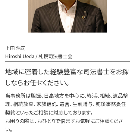
安平町 終活 相談
死後事務委任契約 報酬 司法書士
苫小牧市 終活 相談
死後事務委任契約 できないこと
白老町 終活 相談
死後事務委任契約 必要書類
平取市 遺品整理
白老町 相続放棄
平取市 終活 相談
上田 浩司
Hiroshi Ueda / 札幌司法書士会
地域に密着した経験豊富な司法書士をお探
しならお任せください。
当事務所は胆振、日高地方を中心に、終活、相続、遺品整
理、相続放棄、家族信託、遺言、生前贈与、死後事務委任
契約といったご相談に対応しております。
お困りの際は、おひとりで悩まずお気軽にご相談くださ
い。