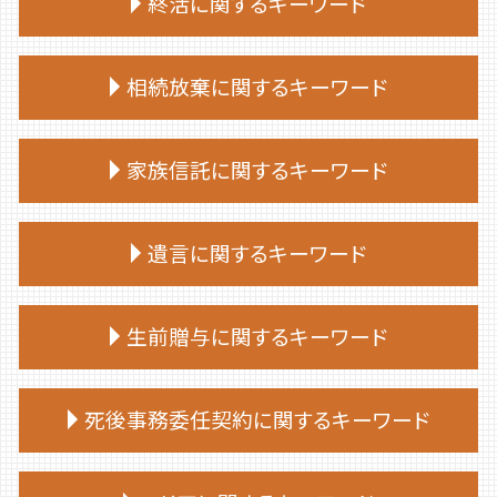
終活に関するキーワード
エンディングノート 作り方
相続放棄に関するキーワード
終活 やることリスト
終活 手続き
相続放棄 費用
終活 50代
家族信託に関するキーワード
相続放棄 司法書士 相談
終活 タイミング
相続放棄 仕方
終活 捨てられない
家族信託 司法書士
相続放棄 必要書類
遺言に関するキーワード
終活 勧め方
家族信託 デメリット
相続放棄手続き 生前
終活 いつから
家族 信託 について
相続 部分放棄
終活 親
遺言 種類
家族 信託 制度
生前贈与に関するキーワード
相続放棄手続き 自分で
終活 何歳から
公正証書遺言 もめる
家族信託 手続き
相続放棄 期限
終活ノート 作り方
遺言 公証人
家族 信託 制度 と は
相続放棄 やり方
生前贈与 非課税 住宅
終活 いくつから
遺言 従わない
死後事務委任契約に関するキーワード
家族信託 流れ
相続放棄 デメリット
生前贈与 手続き 司法書士
終活
公正証書遺言 必要書類
家族 信託
相続放棄 期間
生前贈与 登記
終活 始める時期
遺言 司法書士
親 が 認知 症 に なる 前 家族 信託
死後事務委任契約 いくら
相続放棄手続き 司法書士
生前贈与 手続き 流れ