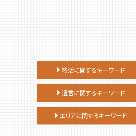
終活に関するキーワード
終活 始める時期
遺言に関するキーワード
終活 おひとりさま
終活 タイミング
遺言 相続人
終活 勧め方
エリアに関するキーワード
遺言 証人 欠格
終活
遺言 効力 いつから
終活 手続き
伊達市 家族信託
遺言 公証人