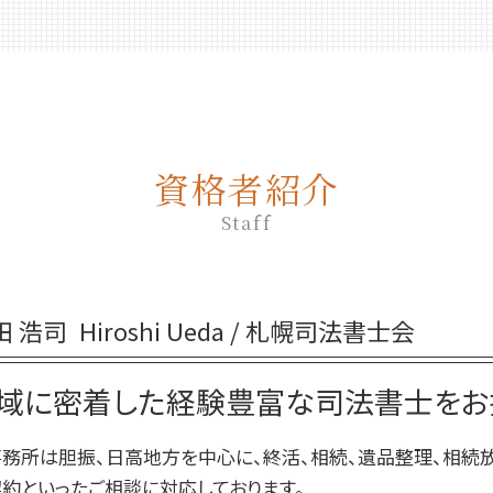
相続放棄 期間
生前贈与 契約書
相続放棄 流れ
生前贈与 手続き 流れ
相続放棄手続き 司法書士
生前贈与 何年前まで
相続放棄手続き 自分で
生前贈与 登記
相続放棄申述書
生前贈与 誰に相談
相続放棄 司法書士 相談
資格者紹介
不動産 生前贈与
相続放棄 仕方
生前贈与 土地
Staff
相続放棄 空き家
生前贈与 贈与契約書
相続放棄 やり方
生前贈与 手続き 銀行
相続 放棄 手続き
生前贈与 タイミング
相続放棄 期限
田 浩司
Hiroshi Ueda / 札幌司法書士会
生前贈与 非課税 いくらまで
相続放棄 兄弟
生前贈与 相談
相続放棄
域に密着した経験豊富な司法書士をお
生前贈与 何人まで
相続放棄 必要書類 兄弟
生前贈与 贈与税 申告
務所は胆振、日高地方を中心に、終活、相続、遺品整理、相続
生前贈与 非課税 住宅
約といったご相談に対応しております。
生前贈与 贈与税 時効