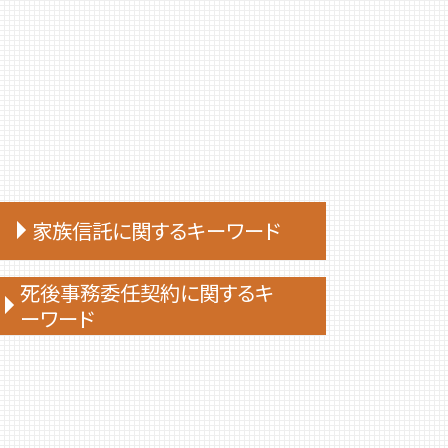
家族信託に関するキーワード
家族信託 手続き
死後事務委任契約に関するキ
ーワード
家族 信託 やり方
家族信託 流れ
死後事務委任契約 銀行
家族 信託 民事
死後事務委任契約 トラブル
家族 信託 自分 で
死後事務委任契約 不動産売却
家族 信託 できること
死後事務委任契約