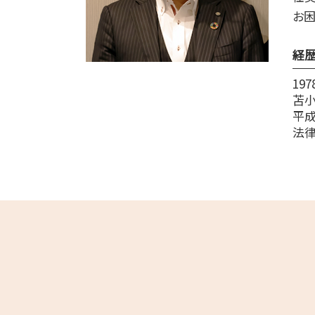
平取市 遺品整理
お困
白老町 相続放棄
安平町 終活 相談
経
19
苫
平成
法律