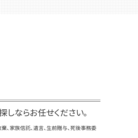
家族 信託 制度
死後事務委任契約 後見人
家族 信託
死後事務委任契約 報酬 司法書士
家族 信託 銀行
死後事務委任契約 任意後見
家族 信託 認知 症
死後事務委任契約 いつから
家族信託 一人っ子
死後事務委任契約 有効性
家族信託 メリット
死後事務委任契約 契約書
家族信託 相談
死後事務委任契約 費用
家族 信託 費用
死後事務委任契約 司法書士
家族信託手続き 自分で
死後事務委任契約 公正証書
仕組み 家族信託
死後事務委任契約 成年後見人
家族信託 デメリット
死後事務委任契約 いくら
親 が 認知 症 に なる 前 家族 信託
死後事務委任契約 できないこと
家族 信託 について
探しならお任せください。
死後事務委任契約 還付金
家族信託 後悔
死後事務委任契約 任意後見契約
放棄、家族信託、遺言、生前贈与、死後事務委
死後事務委任契約 成年後見
死後事務委任契約 公証役場