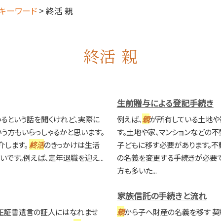
キーワード
>
終活 親
終活 親
生前贈与による登記手続き
るという話を聞くけれど、実際に
例えば、
親
が所有している土地や
う方もいらっしゃるかと思います。
す。土地や家、マンションなどの
介します。
終活
のきっかけは生活
子どもに移す必要があります。不
です。例えば、定年退職を迎え...
の名義を変更する手続きが必要
方も多いた...
家族信託の手続きと流れ
正証書遺言の証人にはなれませ
親
から子へ財産の名義を移す 契