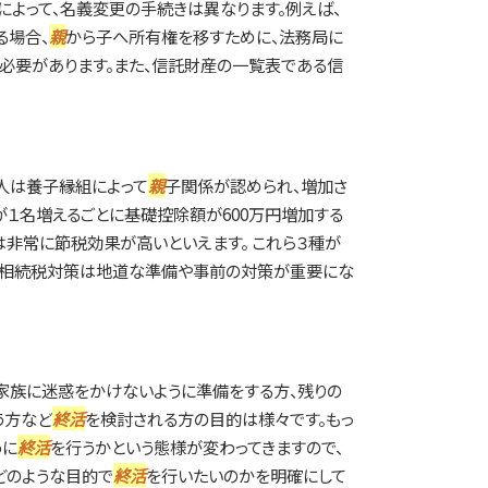
によって、名義変更の手続きは異なります。例えば、
る場合、
親
から子へ所有権を移すために、法務局に
必要があります。また、信託財産の一覧表である信
人は養子縁組によって
親
子関係が認められ、増加さ
が１名増えるごとに基礎控除額が600万円増加する
非常に節税効果が高いといえます。 これら３種が
。相続税対策は地道な準備や事前の対策が重要にな
家族に迷惑をかけないように準備をする方、残りの
う方など
終活
を検討される方の目的は様々です。もっ
うに
終活
を行うかという態様が変わってきますので、
どのような目的で
終活
を行いたいのかを明確にして