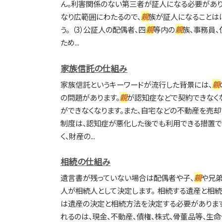
ん。利害関係のない第三者が証人になる必要があり
なり広範囲にわたるので、
親
族が証人になることは
う。 （3）公証人の配偶者、四
親
等内の
親
族、事務員
ため...
家族信託の仕組み
家族信託というキーワードが流行した背景には、
親
の問題があります。
親
が認知症などで契約できなく
ができなくなります。また、自宅などの不動産を売却
制度は、認知症が悪化した後でも利用できる措置で
く、財産の...
相続の仕組み
遺言書が残っていない場合は配偶者や子、
親
や兄
人が相続人として決定します。 相続する遺産と相
は遺産の決定と相続方法を決定する必要があります
れるのは、現金、不動産、債権、株式、骨董品等、生