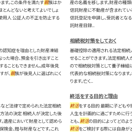
ます。この条件を満たす
親
族はか
産の名義を移します。財産の種類
ほとんどないと考えてよいでしょ
信託財産に不動産が含まれてい
、使用人 公証人の不正を防止する
信託登記を申請し、受託者となる
託財産目録...
相続税対策をしておく
の認知症を理由とした財産凍結
基礎控除の適用される法定相続
なった場合、預金を引き出すこと
せることができます。法定相続人
することもできません。成年後見
ので相続税対策として養子縁組は
すが、
親
族が後見人に選ばれにく
代表的な相続税対策になります
ります。亡く...
終活をする目的と理由
弟など法律で定められた法定相続
終活
をする目的 最期に子どもや
続方法の決定 相続人が決定した後
人生を計画的に過ごすために行
。遺産において財産として認めら
とも、
終活
の目的によってどのよ
命保険金、贈与財産などです。これ
終活
をご検討する際には自身が