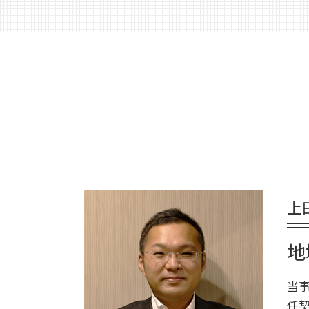
終活ノート 作り方
むかわ町 死後事務委任契約
遺言 従わない
エンディングノート 作り方
千歳市 家族信託
遺言 先に死亡
終活 いくつから
苫小牧市 相続放棄
遺言 公証人とは
終活 捨てられない
登別市 遺品整理
遺言書 効力
終活 注意点
胆振 日高地方 終活 相談
遺言 立会
終活 やることリスト
千歳市 遺品整理
遺言 公正証書 必要書類
終活 おすすめ
苫小牧市 終活 相談
遺言 相談
終活 進め方
平取市 終活 相談
遺言 司法書士 費用
終活 いつから
むかわ町 相続
遺言 作成
終活 何から始める
安平町 相続
遺言 種類
終活 目的
上
厚真町 死後事務委任契約
遺言 作成 費用
終活 親
日高町 終活 相談
遺言 公正証書 証人
終活 相談
新ひだか町 終活 相談
地
遺言 司法書士
終活 50代
日高町 相続
公正証書遺言 必要書類
室蘭市 終活 相談
当事
公正証書遺言 もめる
厚真町 相続
任契
遺言 証人