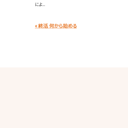
によ...
« 終活 何から始める