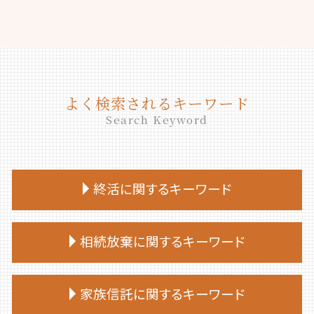
よく検索されるキーワード
Search Keyword
終活に関するキーワード
終活 勧め方
相続放棄に関するキーワード
終活 相談
終活 目的
相続放棄手続き 必要書類
終活 始める時期
家族信託に関するキーワード
相続放棄 必要書類 兄弟
終活 いつから