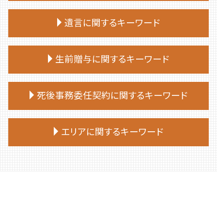
相続放棄 司法書士 相談
終活 手続き
家族信託 一人っ子
相続放棄 必要書類
遺言に関するキーワード
終活 捨てられない
家族信託 相談
相続放棄 やり方
終活 おひとりさま
家族 信託 やり方
相続 放棄 手続き
終活ノート 作り方
遺言 証人 欠格
親 が 認知 症 に なる 前 家族 信託
生前贈与に関するキーワード
相続放棄 流れ
エンディングノート 作り方
遺言書 効力
家族 信託
相続放棄申述書
終活 やることリスト
遺言 効力 いつから
家族信託 デメリット
相続放棄 期限
生前贈与 契約書
終活 50代
遺言 相続人
死後事務委任契約に関するキーワード
家族信託 後悔
相続放棄 手続き
生前贈与 相談
終活 タイミング
遺言 証人
仕組み 家族信託
相続 部分放棄
生前贈与 非課税
終活 何歳から
遺言 先に死亡
家族 信託 銀行
死後事務委任契約 いくら
相続放棄 兄弟
生前贈与 贈与税 申告
エリアに関するキーワード
終活 いくつから
遺言 従わない
家族 信託 と は 認知 症
死後事務委任契約 銀行
相続放棄手続き 司法書士
生前贈与 対策
終活 進め方
遺言
家族信託 メリット
死後事務委任契約
相続放棄 デメリット
生前贈与 登記
終活 親
遺言 公証人
胆振 日高地方 終活 相談
家族信託 司法書士
死後事務委任契約 できないこと
相続放棄
生前贈与 非課税 住宅
終活 何から始める
遺言 司法書士 費用
登別市 遺品整理
家族 信託 費用
死後事務委任契約 報酬 司法書士
相続放棄 費用
不動産 生前贈与
終活 注意点
遺言 作成 相談
平取市 遺品整理
家族 信託 民事
死後事務委任契約 成年後見
相続放棄手続き 自分で
生前贈与 タイミング
終活 おすすめ
遺言 司法書士
平取市 終活 相談
家族 信託 について
死後事務委任契約 費用
相続放棄 仕方
生前贈与とは
公正証書遺言 必要書類
厚真町 相続