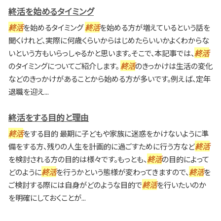
終活を始めるタイミング
終活
を始めるタイミング
終活
を始める方が増えているという話を
聞くけれど、実際に何歳くらいからはじめたらいいかよくわからな
いという方もいらっしゃるかと思います。そこで、本記事では、
終活
のタイミングについてご紹介します。
終活
のきっかけは生活の変化
などのきっかけがあることから始める方が多いです。例えば、定年
退職を迎え...
終活をする目的と理由
終活
をする目的 最期に子どもや家族に迷惑をかけないように準
備をする方、残りの人生を計画的に過ごすために行う方など
終活
を検討される方の目的は様々です。もっとも、
終活
の目的によって
どのように
終活
を行うかという態様が変わってきますので、
終活
を
ご検討する際には自身がどのような目的で
終活
を行いたいのか
を明確にしておくことが...