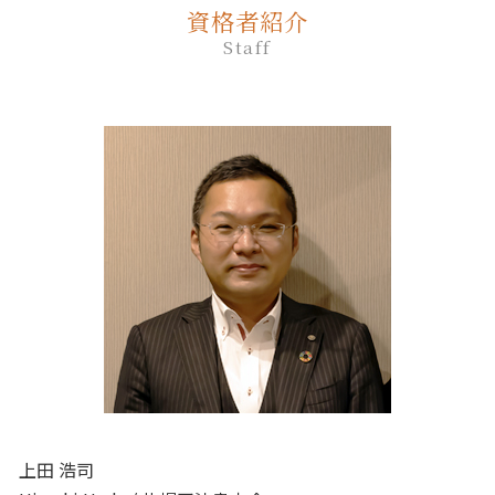
家族 信託 認知 症
死後事務委任契約 契約書
相続放棄 期間
生前贈与 の仕方
資格者紹介
遺言 相談
日高町 相続
家族信託 流れ
死後事務委任契約 不動産売却
相続放棄 空き家
生前贈与 何年前まで
Staff
遺言 作成
厚真町 死後事務委任契約
家族 信託 を する に は
死後事務委任契約 公正証書
生前贈与 非課税 いくらまで
遺言 公正証書 必要書類
苫小牧市 終活 相談
家族信託 手続き
死後事務委任契約 後見人
生前贈与 何年
遺言 公正証書 証人
千歳市 家族信託
家族 信託 できること
死後事務委任契約 司法書士
生前贈与 土地
公正証書遺言 もめる
苫小牧市 相続放棄
死後事務委任契約 流れ
生前贈与 手続き 流れ
遺言 立会
白老町 終活 相談
死後事務委任契約 任意後見契約
生前贈与 何人まで
遺言 種類
日高町 終活 相談
死後事務委任契約 トラブル
生前贈与 誰に相談
白老町 相続放棄
死後事務委任契約 任意後見
生前贈与 相談先
登別市 家族信託
死後事務委任契約 公証役場
生前贈与 贈与契約書
むかわ町 死後事務委任契約
死後事務委任契約 必要書類
千歳市 遺品整理
死後事務委任契約 いつから
安平町 終活 相談
死後事務委任契約 成年後見人
新ひだか町 相続
新ひだか町 終活 相談
室蘭市 終活 相談
上田 浩司