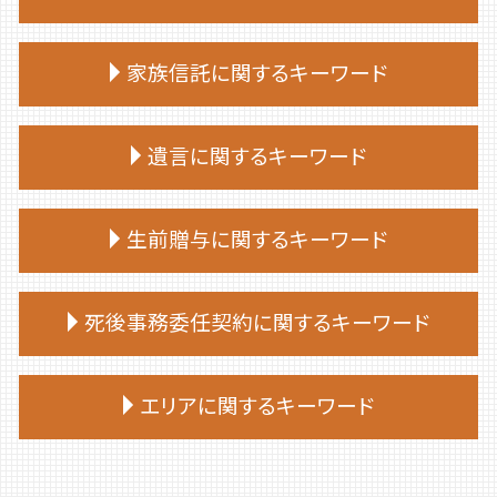
終活 おひとりさま
終活
相続放棄 手続き
終活 タイミング
家族信託に関するキーワード
相続放棄手続き 必要書類
終活 注意点
相続放棄手続き 自分で
終活 やることリスト
家族 信託 できること
相続放棄手続き 司法書士
遺言に関するキーワード
終活 手続き
家族 信託 やり方
相続放棄 兄弟
終活 捨てられない
家族 信託 銀行
相続放棄 期間
終活 おすすめ
遺言 従わない
家族信託 デメリット
生前贈与に関するキーワード
相続放棄 空き家
終活 勧め方
遺言 公正証書 証人
家族 信託 認知 症
相続放棄 デメリット
終活 何歳から
遺言 先に死亡
家族 信託 と は 認知 症
相続放棄 仕方
生前贈与 贈与税 時効
終活 目的
遺言 効力 いつから
死後事務委任契約に関するキーワード
家族 信託 民事
相続放棄 流れ
生前贈与 契約書
終活 何から始める
遺言
家族信託 相談
相続放棄 費用
生前贈与 非課税
終活 親
遺言 公証人とは
家族 信託 費用
死後事務委任契約 不動産売却
相続放棄 やり方
生前贈与とは
エリアに関するキーワード
終活 始める時期
遺言 証人 欠格
家族信託 手続き
死後事務委任契約 有効性
相続 部分放棄
生前贈与 何人まで
終活 50代
遺言 作成
家族 信託
死後事務委任契約 任意後見契約
相続放棄 必要書類 兄弟
生前贈与 贈与契約書
終活 いつから
公正証書遺言 必要書類
伊達市 家族信託
仕組み 家族信託
死後事務委任契約 費用
相続放棄 司法書士 相談
生前贈与 手続き 司法書士