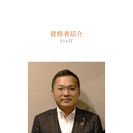
終活ノート 作り方
遺言 作成 費用
日高町 終活 相談
家族 信託 制度 と は
死後事務委任契約 成年後見人
相続放棄
生前贈与 何年前まで
終活 相談
遺言 公証人
平取市 遺品整理
親 が 認知 症 に なる 前 家族 信託
死後事務委任契約
相続放棄 必要書類
生前贈与 手続き 流れ
エンディングノート 作り方
公正証書遺言 もめる
新ひだか町 相続
家族 信託 制度
死後事務委任契約 銀行
相続放棄申述書
生前贈与 相談先
遺言 種類
室蘭市 終活 相談
家族信託 司法書士
死後事務委任契約 公正証書
相続放棄 期限
生前贈与 非課税 住宅
資格者紹介
遺言 相談
むかわ町 死後事務委任契約
家族信託 一人っ子
死後事務委任契約 いくら
相続放棄手続き 生前
生前贈与 対策
Staff
遺言 証人
胆振 日高地方 終活 相談
家族信託 流れ
死後事務委任契約 トラブル
生前贈与 手続き 銀行
遺言 作成 相談
千歳市 遺品整理
家族 信託 と は
死後事務委任契約 流れ
生前贈与 贈与税 申告
遺言 司法書士
平取市 終活 相談
家族 信託 と は 費用
死後事務委任契約 必要書類
生前贈与 何年
遺言 相続人
登別市 家族信託
死後事務委任契約 公証役場
生前贈与 タイミング
遺言書 効力
新ひだか町 終活 相談
死後事務委任契約 いつから
生前贈与 相談
遺言 公正証書 必要書類
白老町 終活 相談
死後事務委任契約 報酬 司法書士
生前贈与 誰に相談
安平町 相続
死後事務委任契約 成年後見
生前贈与 登記
厚真町 死後事務委任契約
死後事務委任契約 後見人
生前贈与 の仕方
苫小牧市 相続放棄
死後事務委任契約 できないこと
安平町 終活 相談
死後事務委任契約 契約書
白老町 相続放棄
死後事務委任契約 任意後見