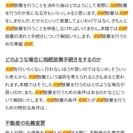
相続
放棄を行うことを決めた後はどのようにして実際に
相続
放棄
を行うのか気になる方もいらっしゃると思います。
相続
放棄は
相続
をしませんが、だからといって放置してよいわけではなく、きちんと
相続
放棄を行うことを申告しなければいけません。本稿では
相続
放棄の流れと手続きについて解説いたします。
相続
放棄を行うた
めの準備
相続
...
どのような場合に相続放棄手続きをするのか
相続
を行いたくない、行わないほうが良いのではないか。そういっ
た考えから、
相続
放棄という選択を考えられるときもあると思わ
れます。本稿ではそうした
相続
放棄を行うのはどのような場合が
良いのか、また、
相続
放棄を行うための条件はあるのかなどにつ
いて解説いたします。
相続
放棄の条件
相続
人が
相続
放棄を行う
ための特別な条件は...
不動産の名義変更
故人が残した遺産を
相続
人が
相続
する際に、不動産の名義変更