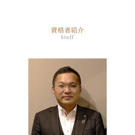
相続放棄 やり方
生前贈与 対策
終活 いくつから
遺言
胆振 日高地方 終活 相談
家族 信託 を する に は
死後事務委任契約 任意後見契約
相続放棄 必要書類 兄弟
生前贈与 非課税 住宅
終活 始める時期
公正証書遺言 必要書類
むかわ町 死後事務委任契約
家族信託 流れ
死後事務委任契約 不動産売却
相続放棄手続き 生前
生前贈与 相談
遺言 司法書士 費用
苫小牧市 相続放棄
仕組み 家族信託
死後事務委任契約 費用
相続放棄 流れ
生前贈与 非課税
資格者紹介
遺言書 効力
白老町 相続放棄
家族 信託 できること
死後事務委任契約 公正証書
相続放棄申述書
生前贈与 登記
Staff
遺言 公正証書 証人
千歳市 家族信託
家族 信託 やり方
死後事務委任契約 必要書類
生前贈与 贈与税 時効
遺言 相談
日高町 終活 相談
家族信託 相談
死後事務委任契約 後見人
生前贈与 贈与契約書
遺言 作成
伊達市 家族信託
家族 信託 銀行
死後事務委任契約 任意後見
生前贈与 契約書
遺言 公証人とは
白老町 終活 相談
死後事務委任契約 有効性
生前贈与 非課税 いくらまで
遺言 作成 相談
平取市 遺品整理
死後事務委任契約 還付金
生前贈与 の仕方
遺言 作成 費用
室蘭市 終活 相談
死後事務委任契約 トラブル
生前贈与 手続き 流れ
平取市 終活 相談
死後事務委任契約 成年後見人
生前贈与 誰に相談
厚真町 死後事務委任契約
死後事務委任契約 流れ
生前贈与 タイミング
苫小牧市 終活 相談
死後事務委任契約 いくら
千歳市 遺品整理
死後事務委任契約 いつから
新ひだか町 相続
死後事務委任契約 契約書
登別市 家族信託