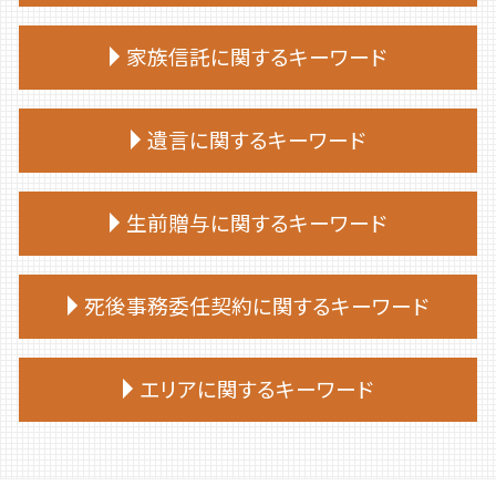
終活 いつから
相続放棄手続き 必要書類
終活 手続き
家族信託に関するキーワード
相続 部分放棄
終活 目的
相続放棄 司法書士 相談
終活 捨てられない
家族 信託 と は
相続放棄 デメリット
遺言に関するキーワード
終活 50代
家族 信託 民事
相続放棄手続き 自分で
終活 注意点
家族 信託 費用
相続 放棄 手続き
終活 何歳から
遺言 公正証書 必要書類
家族信託 後悔
生前贈与に関するキーワード
相続放棄 費用
終活 やることリスト
遺言 司法書士
家族信託 司法書士
相続放棄 空き家
終活 進め方
遺言 公証人
家族 信託 と は 費用
相続放棄 兄弟
生前贈与 贈与税 申告
終活
遺言 効力 いつから
死後事務委任契約に関するキーワード
家族 信託 制度 と は
相続放棄 必要書類
生前贈与 何人まで
終活 親
遺言 立会
家族 信託
相続放棄手続き 司法書士
生前贈与 土地
終活 おすすめ
遺言 証人 欠格
家族信託手続き 自分で
死後事務委任契約 司法書士
相続放棄
生前贈与 相談先
エリアに関するキーワード
終活 何から始める
公正証書遺言 もめる
家族 信託 制度
死後事務委任契約 公証役場
相続放棄 期限
生前贈与 何年
終活 おひとりさま
遺言 先に死亡
家族 信託 認知 症
死後事務委任契約 成年後見
相続放棄 期間
生前贈与 手続き 司法書士
終活 相談
遺言 種類
安平町 終活 相談
家族 信託 自分 で
死後事務委任契約 報酬 司法書士
相続放棄 手続き
不動産 生前贈与
エンディングノート 作り方
遺言 従わない
日高町 相続
家族信託 一人っ子
死後事務委任契約 できないこと