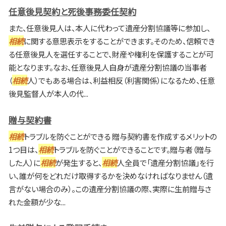
任意後見契約と死後事務委任契約
また、任意後見人は、本人に代わって遺産分割協議等に参加し、
相続
に関する意思表示をすることができます。そのため、信頼でき
る任意後見人を選任することで、財産や権利を保護することが可
能となります。なお、任意後見人自身が遺産分割協議の当事者
（
相続
人）でもある場合は、利益相反（利害関係）になるため、任意
後見監督人が本人の代...
贈与契約書
相続
トラブルを防ぐことができる 贈与契約書を作成するメリットの
1つ目は、
相続
トラブルを防ぐことができることです。贈与者（贈与
した人）に
相続
が発生すると、
相続
人全員で「遺産分割協議」を行
い、誰が何をどれだけ取得するかを決めなければなりません（遺
言がない場合のみ）。この遺産分割協議の際、実際に生前贈与さ
れた金額が少な...