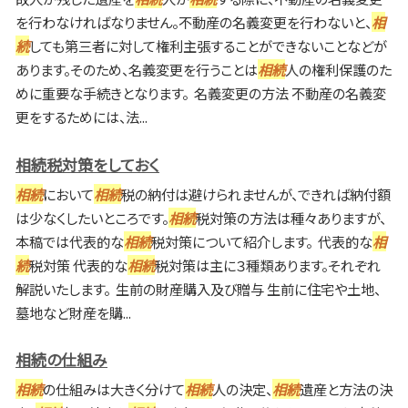
を行わなければなりません。不動産の名義変更を行わないと、
相
続
しても第三者に対して権利主張することができないことなどが
あります。そのため、名義変更を行うことは
相続
人の権利保護のた
めに重要な手続きとなります。 名義変更の方法 不動産の名義変
更をするためには、法...
相続税対策をしておく
相続
において
相続
税の納付は避けられませんが、できれば納付額
は少なくしたいところです。
相続
税対策の方法は種々ありますが、
本稿では代表的な
相続
税対策について紹介します。 代表的な
相
続
税対策 代表的な
相続
税対策は主に３種類あります。それぞれ
解説いたします。 生前の財産購入及び贈与 生前に住宅や土地、
墓地など財産を購...
相続の仕組み
相続
の仕組みは大きく分けて
相続
人の決定、
相続
遺産と方法の決