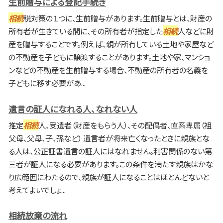
生前贈与による登記手続き
相続
税対策の１つに、生前贈与があります。生前贈与とは、財産の
所有者が生きている間に、その所有者が指定した
相続
人などに財
産を贈与することです。例えば、親が所有している土地や家屋など
の不動産を子どもに譲渡することがあります。土地や家、マンショ
ンなどの不動産を生前贈与する場合、不動産の所有者の名義を
子どもに移す必要があ...
遺言の証人になれる人、なれない人
推定
相続
人、受遺者（財産をもらう人）、その配偶者、直系卑属（祖
父母、父母、子、孫など） 遺言者が将来亡くなったときに親族とな
る人は、公正証書遺言の証人にはなれません。利害関係のない第
三者が証人になる必要があります。この条件を満たす親族はかな
り広範囲にわたるので、親族が証人になることはほとんどないと
考えてよいでしょ...
相続放棄の流れ