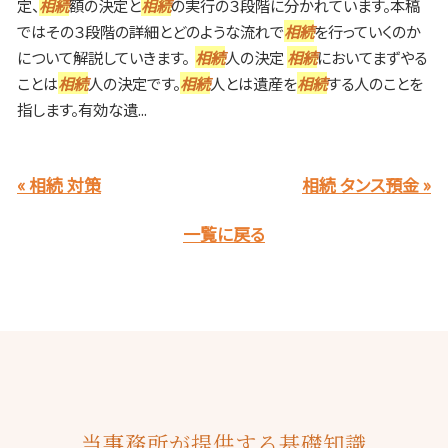
定、
相続
額の決定と
相続
の実行の３段階に分かれています。本稿
ではその３段階の詳細とどのような流れで
相続
を行っていくのか
について解説していきます。
相続
人の決定
相続
においてまずやる
ことは
相続
人の決定です。
相続
人とは遺産を
相続
する人のことを
指します。有効な遺...
« 相続 対策
相続 タンス預金 »
一覧に戻る
当事務所が提供する基礎知識