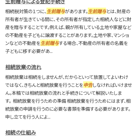
生前贈与による登記手続き
相続税対策の１つに、
生前贈与
があります。
生前贈与
とは、財産の
所有者が生きている間に、その所有者が指定した相続人などに財
産を贈与することです。例えば、親が所有している土地や家屋など
の不動産を子どもに譲渡することがあります。土地や家、マンショ
ンなどの不動産を
生前贈与
する場合、不動産の所有者の名義を
子どもに移す必要があ...
相続放棄の流れ
相続放棄は相続をしませんが、だからといって放置してよいわけ
ではなく、きちんと相続放棄を行うことを
申告
しなければいけませ
ん。本稿では相続放棄の流れと手続きについて解説いたしま
す。 相続放棄を行うための準備 相続放棄を行うためにはまず、相
続放棄の申請を行うのに必要な書類を準備する必要があります。
申し立てを行う人によ...
相続の仕組み