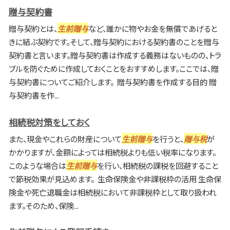
贈与契約書
贈与契約とは、
生前贈与
など、誰かに物やお金を無償であげると
きに結ぶ契約です。そして、贈与契約における契約書のことを贈与
契約書と言います。贈与契約書は作成する義務はないものの、トラ
ブルを防ぐために作成しておくことをおすすめします。ここでは、贈
与契約書についてご紹介します。 贈与契約書を作成する目的 贈
与契約書を作...
相続税対策をしておく
また、現金やこれらの財産について
生前贈与
を行うと、
贈与税
が
かかりますが、金額によっては相続税よりも低い税率になります。
このような場合は
生前贈与
を行い、相続税の課税を回避すること
で節税効果が見込めます。 生命保険金や非課税枠の活用 生命保
険金や死亡退職金は相続税において非課税枠として取り扱われ
ます。そのため、保険...