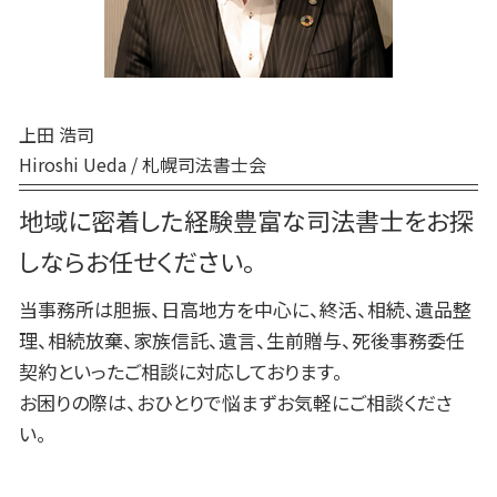
死後事務委任契約 任意後見
千歳市 家族信託
死後事務委任契約 費用
日高町 終活 相談
白老町 終活 相談
平取市 終活 相談
上田 浩司
Hiroshi Ueda / 札幌司法書士会
地域に密着した経験豊富な司法書士をお探
しならお任せください。
当事務所は胆振、日高地方を中心に、終活、相続、遺品整
理、相続放棄、家族信託、遺言、生前贈与、死後事務委任
契約といったご相談に対応しております。
お困りの際は、おひとりで悩まずお気軽にご相談くださ
い。