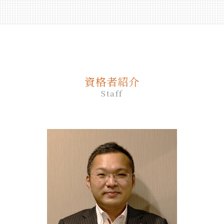
家族 信託 と は 認知 症
死後事務委任契約 必要書類
相続放棄 費用
生前贈与 何年前まで
終活 いくつから
遺言 司法書士 費用
新ひだか町 終活 相談
家族 信託 民事
死後事務委任契約 公正証書
相続放棄 仕方
生前贈与 対策
終活 50代
遺言 証人
苫小牧市 終活 相談
家族 信託 認知 症
死後事務委任契約 成年後見
相続放棄手続き 司法書士
生前贈与 土地
終活 何歳から
遺言 作成
登別市 遺品整理
家族信託 手続き
死後事務委任契約 不動産売却
相続放棄 司法書士 相談
生前贈与 登記
終活 何から始める
遺言 効力 いつから
厚真町 相続
家族 信託 制度 と は
死後事務委任契約 公証役場
相続放棄 期間
生前贈与 相談先
遺言 司法書士
白老町 相続放棄
家族 信託 自分 で
死後事務委任契約 後見人
相続放棄手続き 生前
生前贈与 手続き 銀行
資格者紹介
遺言 相続人
苫小牧市 相続放棄
家族 信託 制度
死後事務委任契約 有効性
相続放棄 流れ
生前贈与 非課税
Staff
遺言 証人 欠格
厚真町 死後事務委任契約
家族 信託 と は 費用
死後事務委任契約 成年後見人
生前贈与 何人まで
遺言 公証人
安平町 終活 相談
家族 信託 を する に は
死後事務委任契約 契約書
生前贈与 契約書
公正証書遺言 必要書類
胆振 日高地方 終活 相談
家族 信託 費用
死後事務委任契約 流れ
生前贈与 贈与税 申告
遺言書 効力
登別市 家族信託
死後事務委任契約 いつから
不動産 生前贈与
遺言
日高町 相続
死後事務委任契約 還付金
生前贈与 手続き 流れ
遺言 公証人とは
室蘭市 終活 相談
死後事務委任契約 できないこと
生前贈与 タイミング
安平町 相続
死後事務委任契約 任意後見契約
生前贈与 誰に相談
平取市 遺品整理
死後事務委任契約 トラブル
生前贈与 の仕方
千歳市 遺品整理
死後事務委任契約 報酬 司法書士
新ひだか町 相続