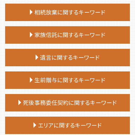
終活 やることリスト
相続放棄に関するキーワード
終活 いつから
終活 注意点
相続放棄 必要書類
終活 進め方
家族信託に関するキーワード
相続放棄申述書
終活 相談
相続放棄手続き 必要書類
終活 勧め方
家族信託手続き 自分で
相続放棄 必要書類 兄弟
遺言に関するキーワード
終活
仕組み 家族信託
相続放棄 手続き
終活 手続き
家族信託 デメリット
相続放棄手続き 自分で
終活 おひとりさま
遺言 相談
親 が 認知 症 に なる 前 家族 信託
生前贈与に関するキーワード
相続放棄 期限
終活 タイミング
遺言 従わない
家族信託 流れ
相続放棄 兄弟
終活 親
遺言 作成 費用
家族 信託 できること
相続放棄
生前贈与 非課税 いくらまで
エンディングノート 作り方
遺言 種類
死後事務委任契約に関するキーワード
家族 信託
相続放棄 空き家
生前贈与 何年
終活ノート 作り方
遺言 立会
家族信託 メリット
相続放棄 デメリット
生前贈与 相談
終活 おすすめ
公正証書遺言 もめる
家族 信託 銀行
死後事務委任契約 銀行
相続放棄 やり方
生前贈与とは
エリアに関するキーワード
終活 始める時期
遺言 先に死亡
家族 信託 やり方
死後事務委任契約 司法書士
相続 放棄 手続き
生前贈与 手続き 司法書士
終活 捨てられない
遺言 公正証書 必要書類