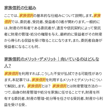
家族信託の仕組み
ここでは、
家族信託
の基本的な仕組みについて説明します。
家族
信託
では、委託者、受託者、受益者の3者が関わります。一般的に
は、財産の所有者である委託者が、遺言や信託契約によって受託
者に財産の管理・処分の権限を与え、最終的に受益者がその財産
から得られる収益を受け取ることになります。また、委託者自身が
受益者になることも何...
家族信託のメリット・デメリット｜向いているのはどんな
人？
家族信託
を利用すれば、こうした不安が払拭できる可能性があり
ます。本記事では、
家族信託
を利用するメリットとデメリットについ
て解説します。
家族信託
とは？
家族信託
とは財産管理方法の一
つで、自身の財産管理や処分を家族に任せることです。財産を所
有する委託者、財産の管理・処分等を任させる受託者、財産から利
益を受ける受...