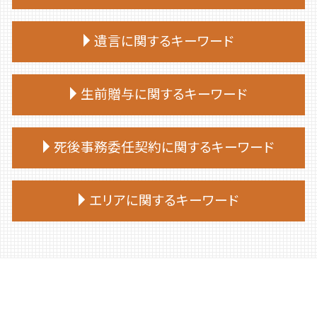
終活 いつから
相続 放棄 手続き
終活 何歳から
家族 信託 自分 で
相続放棄手続き 司法書士
遺言に関するキーワード
終活 親
家族 信託 と は
相続放棄 流れ
エンディングノート 作り方
家族 信託 を する に は
相続放棄手続き 生前
終活 50代
公正証書遺言 必要書類
家族信託 司法書士
生前贈与に関するキーワード
相続放棄 手続き
終活 勧め方
遺言 証人
親 が 認知 症 に なる 前 家族 信託
相続放棄 必要書類 兄弟
終活 おひとりさま
遺言 作成
家族 信託 について
相続放棄手続き 自分で
生前贈与 相談先
終活 おすすめ
遺言 従わない
死後事務委任契約に関するキーワード
家族 信託 と は 費用
相続放棄 期限
生前贈与 手続き 流れ
終活 始める時期
遺言 司法書士
家族 信託 制度 と は
相続放棄 司法書士 相談
生前贈与 非課税
終活ノート 作り方
遺言 作成 費用
仕組み 家族信託
死後事務委任契約 銀行
相続放棄 兄弟
生前贈与 の仕方
エリアに関するキーワード
終活 相談
遺言 立会
家族信託 後悔
死後事務委任契約
相続放棄 空き家
生前贈与 契約書
終活 捨てられない
遺言 相談
家族信託 相談
死後事務委任契約 トラブル
相続放棄申述書
生前贈与 土地
終活 注意点
遺言 相続人
日高町 終活 相談
家族 信託
死後事務委任契約 流れ
相続放棄手続き 必要書類
生前贈与 非課税 住宅
終活 手続き
遺言書 効力
千歳市 家族信託
家族信託 メリット
死後事務委任契約 後見人
相続 部分放棄
生前贈与 非課税 いくらまで
終活 進め方
遺言 効力 いつから
むかわ町 相続
家族信託 手続き
死後事務委任契約 不動産売却
相続放棄 やり方
生前贈与 対策
終活 タイミング
遺言 証人 欠格
伊達市 家族信託
家族信託 一人っ子
死後事務委任契約 契約書
相続放棄 費用
生前贈与 贈与税 時効