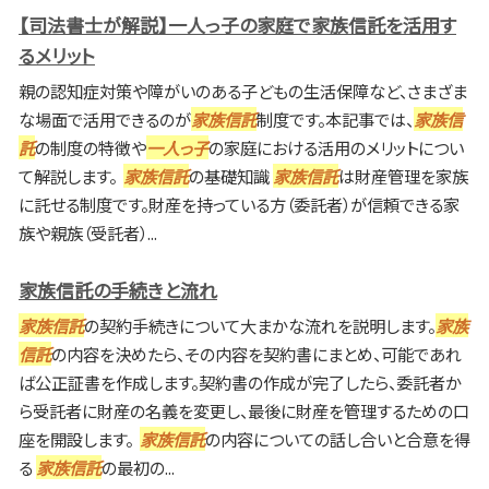
【司法書士が解説】一人っ子の家庭で家族信託を活用す
るメリット
親の認知症対策や障がいのある子どもの生活保障など、さまざま
な場面で活用できるのが
家族信託
制度です。本記事では、
家族信
託
の制度の特徴や
一人っ子
の家庭における活用のメリットについ
て解説します。
家族信託
の基礎知識
家族信託
は財産管理を家族
に託せる制度です。財産を持っている方（委託者）が信頼できる家
族や親族（受託者）...
家族信託の手続きと流れ
家族信託
の契約手続きについて大まかな流れを説明します。
家族
信託
の内容を決めたら、その内容を契約書にまとめ、可能であれ
ば公正証書を作成します。契約書の作成が完了したら、委託者か
ら受託者に財産の名義を変更し、最後に財産を管理するための口
座を開設します。
家族信託
の内容についての話し合いと合意を得
る
家族信託
の最初の...