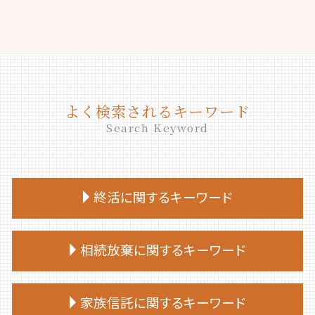
よく検索されるキーワード
Search Keyword
終活に関するキーワード
終活 目的
相続放棄に関するキーワード
終活 いくつから
終活 やることリスト
相続放棄 必要書類
終活 何から始める
家族信託に関するキーワード
相続放棄 期間