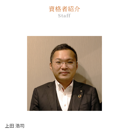
遺言 公証人
新ひだか町 相続
家族 信託 と は 認知 症
死後事務委任契約 公正証書
相続放棄
生前贈与 登記
資格者紹介
遺言 種類
厚真町 相続
家族信託 デメリット
死後事務委任契約 還付金
相続放棄 デメリット
生前贈与 贈与税 申告
Staff
遺言
苫小牧市 相続放棄
家族信託 流れ
死後事務委任契約 必要書類
生前贈与 タイミング
公正証書遺言 もめる
室蘭市 終活 相談
家族 信託 民事
死後事務委任契約 成年後見人
生前贈与 手続き 司法書士
遺言 公正証書 証人
登別市 家族信託
家族 信託 できること
死後事務委任契約 公証役場
生前贈与 何年
遺言 司法書士 費用
厚真町 死後事務委任契約
死後事務委任契約 成年後見
生前贈与 誰に相談
遺言 公正証書 必要書類
日高町 相続
死後事務委任契約 いつから
生前贈与 何人まで
遺言 先に死亡
登別市 遺品整理
死後事務委任契約 任意後見契約
生前贈与 手続き 銀行
平取市 遺品整理
死後事務委任契約 報酬 司法書士
生前贈与 相談
胆振 日高地方 終活 相談
死後事務委任契約 有効性
生前贈与とは
白老町 終活 相談
死後事務委任契約 費用
白老町 相続放棄
死後事務委任契約 いくら
安平町 終活 相談
死後事務委任契約 司法書士
平取市 終活 相談
千歳市 遺品整理
苫小牧市 終活 相談
上田 浩司