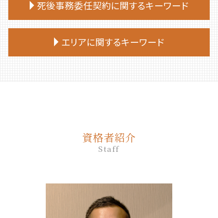
終活 捨てられない
公正証書遺言 必要書類
死後事務委任契約に関するキーワード
家族信託 手続き
相続放棄 期間
生前贈与 誰に相談
終活 何歳から
遺言 効力 いつから
家族信託 デメリット
相続放棄
生前贈与 対策
終活 おすすめ
遺言 司法書士
仕組み 家族信託
死後事務委任契約 任意後見
相続放棄 やり方
生前贈与とは
エリアに関するキーワード
終活 勧め方
遺言 司法書士 費用
家族 信託 と は 認知 症
死後事務委任契約 不動産売却
相続放棄 流れ
生前贈与 非課税 いくらまで
終活
遺言 証人
家族 信託 自分 で
死後事務委任契約 還付金
相続 部分放棄
生前贈与 相談先
エンディングノート 作り方
遺言 従わない
むかわ町 相続
家族 信託 やり方
死後事務委任契約 後見人
相続放棄 空き家
生前贈与 土地
終活 いくつから
遺言
苫小牧市 相続放棄
家族信託 流れ
死後事務委任契約 いくら
相続放棄手続き 必要書類
生前贈与 手続き 司法書士
終活 やることリスト
遺言 公証人
登別市 家族信託
家族信託 メリット
死後事務委任契約 契約書
相続 放棄 手続き
生前贈与 何年
終活ノート 作り方
遺言 公正証書 必要書類
千歳市 家族信託
家族 信託 銀行
死後事務委任契約 成年後見
相続放棄 仕方
生前贈与 何人まで
遺言 公証人とは
厚真町 相続
家族信託 後悔
死後事務委任契約 いつから
相続放棄 必要書類
生前贈与 手続き 流れ
資格者紹介
遺言書 効力
白老町 終活 相談
家族信託 一人っ子
死後事務委任契約 任意後見契約
相続放棄 費用
生前贈与 手続き 銀行
Staff
公正証書遺言 もめる
日高町 終活 相談
家族 信託 と は
死後事務委任契約 司法書士
生前贈与 相談
遺言 作成
安平町 終活 相談
家族 信託 できること
死後事務委任契約 必要書類
生前贈与 何年前まで
遺言 相談
安平町 相続
家族 信託 と は 費用
死後事務委任契約 費用
生前贈与 の仕方
遺言 公正証書 証人
伊達市 家族信託
死後事務委任契約 流れ
生前贈与 契約書
遺言 作成 相談
平取市 終活 相談
死後事務委任契約 公証役場
生前贈与 非課税 住宅