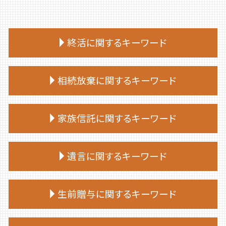
終活に関するキーワード
終活 いつから
相続放棄に関するキーワード
終活 始める時期
終活 タイミング
相続放棄 デメリット
終活 注意点
家族信託に関するキーワード
相続放棄 期限
終活 手続き
相続放棄手続き 司法書士
終活 おひとりさま
家族 信託
相続放棄手続き 自分で
遺言に関するキーワード
終活 相談
家族 信託 認知 症
相続放棄手続き 生前
終活 進め方
家族 信託 制度 と は
相続放棄 必要書類 兄弟
終活 目的
遺言 証人 欠格
家族 信託 民事
生前贈与に関するキーワード
相続放棄申述書
終活 親
遺言 種類
家族信託手続き 自分で
相続放棄 兄弟
終活 何から始める
遺言 相続人
親 が 認知 症 に なる 前 家族 信託
相続放棄 手続き
生前贈与 贈与税 時効