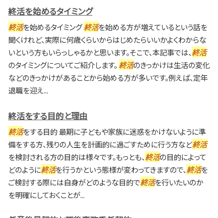
終活を始めるタイミング
終活
を始めるタイミング
終活
を始める方が増えているという話を
聞くけれど、実際に何歳くらいからはじめたらいいかよくわからな
いという方もいらっしゃるかと思います。そこで、本記事では、
終活
のタイミングについてご紹介します。
終活
のきっかけは生活の変化
などのきっかけがあることから始める方が多いです。例えば、定年
退職を迎え...
終活をする目的と理由
終活
をする目的 最期に子どもや家族に迷惑をかけないように準
備をする方、残りの人生を計画的に過ごすために行う方など
終活
を検討される方の目的は様々です。もっとも、
終活
の目的によって
どのように
終活
を行うかという態様が変わってきますので、
終活
を
ご検討する際には自身がどのような目的で
終活
を行いたいのか
を明確にしておくことが...