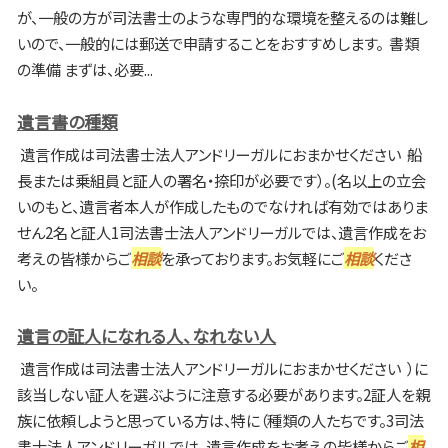
が、一般の方が司法書士のような専門的な環境を整えるのは難し
いので、一般的には郵送で申請することをおすすめします。 書類
の準備 まずは、必要...
遺言書の種類
遺言作成は司法書士法人アンドリーガルにおまかせください 船
長または乗組員と証人の署名・捺印が必要です）。(名以上の立会
いのもと、遺言者本人が作成したものでなければ有効ではありま
せん2名と証人1司法書士法人アンドリーガルでは、遺言作成をお
考えの皆様からご
相談
を承っております。お気軽にご
相談
くださ
い。
遺言の証人になれる人、なれない人
遺言作成は司法書士法人アンドリーガルにおまかせください ）に
該当しない証人を選ぶように注意する必要があります。2証人を親
族に依頼しようと思っている方は、特に（種類の人たちです。3司法
書士法人アンドリーガルでは、遺言作成をお考えの皆様からご
相