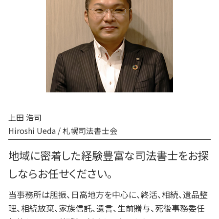
遺言 作成 費用
千歳市 遺品整理
死後事務委任契約 公正証書
生前贈与 贈与税 申告
白老町 相続放棄
死後事務委任契約 成年後見人
不動産 生前贈与
苫小牧市 終活 相談
死後事務委任契約 報酬 司法書士
生前贈与 登記
胆振 日高地方 終活 相談
死後事務委任契約
むかわ町 死後事務委任契約
死後事務委任契約 トラブル
新ひだか町 終活 相談
死後事務委任契約 銀行
室蘭市 終活 相談
登別市 遺品整理
日高町 相続
上田 浩司
Hiroshi Ueda / 札幌司法書士会
地域に密着した経験豊富な司法書士をお探
しならお任せください。
当事務所は胆振、日高地方を中心に、終活、相続、遺品整
理、相続放棄、家族信託、遺言、生前贈与、死後事務委任