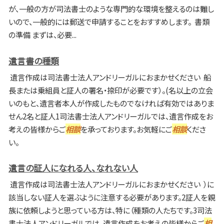
が、一般の方が司法書士のような専門的な環境を整えるのは難し
いので、一般的には郵送で申請することをおすすめします。 書類
の準備 まずは、必要...
遺言書の種類
遺言作成は司法書士法人アンドリーガルにおまかせください 船
長または乗組員と証人の署名・捺印が必要です）。(名以上の立会
いのもと、遺言者本人が作成したものでなければ有効ではありま
せん2名と証人1司法書士法人アンドリーガルでは、遺言作成をお
考えの皆様からご
相談
を承っております。お気軽にご
相談
くださ
い。
遺言の証人になれる人、なれない人
遺言作成は司法書士法人アンドリーガルにおまかせください ）に
該当しない証人を選ぶように注意する必要があります。2証人を親
族に依頼しようと思っている方は、特に（種類の人たちです。3司法
書士法人アンドリーガルでは、遺言作成をお考えの皆様からご
相