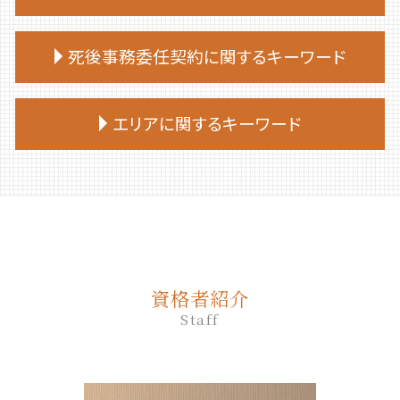
家族 信託 できること
相続放棄 司法書士 相談
終活ノート 作り方
遺言 証人 欠格
家族 信託
相続放棄 期限
生前贈与 手続き 流れ
終活 捨てられない
遺言 公正証書 必要書類
死後事務委任契約に関するキーワード
親 が 認知 症 に なる 前 家族 信託
相続放棄 やり方
生前贈与 何年
終活 注意点
遺言 公正証書 証人
家族 信託 認知 症
相続放棄 期間
生前贈与 何年前まで
終活 相談
遺言 種類
家族 信託 費用
死後事務委任契約 報酬 司法書士
相続 部分放棄
生前贈与 贈与税 申告
エリアに関するキーワード
終活 何歳から
遺言 相続人
家族信託 手続き
死後事務委任契約 還付金
相続放棄 デメリット
生前贈与 誰に相談
終活 進め方
遺言 作成 費用
家族 信託 制度
死後事務委任契約 できないこと
相続放棄 流れ
生前贈与 贈与契約書
終活 50代
遺言 公証人とは
白老町 終活 相談
家族 信託 と は 費用
死後事務委任契約 後見人
相続放棄 兄弟
不動産 生前贈与
終活 手続き
遺言 司法書士 費用
安平町 終活 相談
家族信託 相談
死後事務委任契約 公証役場
相続放棄手続き 生前
生前贈与 契約書
終活 タイミング
遺言 公証人
白老町 相続放棄
家族信託 一人っ子
死後事務委任契約 流れ
相続放棄 必要書類 兄弟
生前贈与 何人まで
終活 おひとりさま
遺言 相談
登別市 家族信託
家族 信託 制度 と は
死後事務委任契約 必要書類
相続 放棄 手続き
生前贈与 贈与税 時効
遺言 作成
伊達市 家族信託
家族 信託 やり方
死後事務委任契約 いくら
相続放棄 費用
生前贈与 非課税 いくらまで
資格者紹介
遺言 証人
千歳市 遺品整理
家族信託 メリット
死後事務委任契約 契約書
相続放棄手続き 自分で
生前贈与 土地
Staff
公正証書遺言 もめる
室蘭市 終活 相談
家族 信託 について
死後事務委任契約 司法書士
生前贈与 の仕方
遺言
登別市 遺品整理
家族 信託 と は
死後事務委任契約 任意後見契約
生前贈与とは
遺言 司法書士
むかわ町 相続
家族信託 司法書士
死後事務委任契約 公正証書
生前贈与 登記
遺言 効力 いつから
厚真町 死後事務委任契約