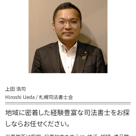
死後事務委任契約 成年後見人
生前贈与 相談先
遺言 作成 相談
日高町 相続
死後事務委任契約 いつから
生前贈与 タイミング
遺言 先に死亡
千歳市 家族信託
死後事務委任契約 トラブル
生前贈与 手続き 司法書士
平取市 終活 相談
死後事務委任契約 費用
生前贈与 相談
安平町 相続
死後事務委任契約 任意後見
生前贈与 非課税 住宅
苫小牧市 相続放棄
死後事務委任契約 不動産売却
日高町 終活 相談
死後事務委任契約 有効性
新ひだか町 終活 相談
死後事務委任契約
平取市 遺品整理
苫小牧市 終活 相談
胆振 日高地方 終活 相談
上田 浩司
Hiroshi Ueda / 札幌司法書士会
地域に密着した経験豊富な司法書士をお探
しならお任せください。