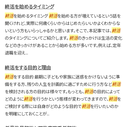
終活を始めるタイミング
終活
を始めるタイミング
終活
を始める方が増えているという話を
聞くけれど、実際に何歳くらいからはじめたらいいかよくわからな
いという方もいらっしゃるかと思います。そこで、本記事では、
終活
のタイミングについてご紹介します。
終活
のきっかけは生活の変化
などのきっかけがあることから始める方が多いです。例えば、定年
退職を迎え...
終活をする目的と理由
終活
をする目的 最期に子どもや家族に迷惑をかけないように準
備をする方、残りの人生を計画的に過ごすために行う方など
終活
を検討される方の目的は様々です。もっとも、
終活
の目的によって
どのように
終活
を行うかという態様が変わってきますので、
終活
を
ご検討する際には自身がどのような目的で
終活
を行いたいのか
を明確にしておくことが...