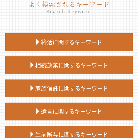
よく検索されるキーワード
Search Keyword
終活に関するキーワード
終活 何から始める
相続放棄に関するキーワード
終活 始める時期
エンディングノート 作り方
相続放棄手続き 必要書類
終活 目的
家族信託に関するキーワード
相続放棄申述書
終活 やることリスト
相続放棄 手続き
終活 いつから
家族 信託 を する に は
相続放棄 空き家
遺言に関するキーワード
終活 勧め方
家族 信託 民事
相続放棄
終活 いくつから
家族 信託 と は 認知 症
相続放棄 仕方
終活 親
公正証書遺言 必要書類
家族信託手続き 自分で
生前贈与に関するキーワード
相続放棄手続き 司法書士
終活 おすすめ
遺言書 効力