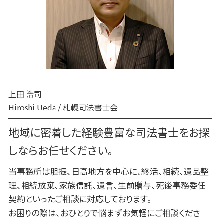
生前贈与 タイミング
苫小牧市 相続放棄
死後事務委任契約 後見人
生前贈与 非課税
厚真町 相続
死後事務委任契約 公証役場
日高町 終活 相談
死後事務委任契約 必要書類
登別市 遺品整理
死後事務委任契約 報酬 司法書士
新ひだか町 終活 相談
伊達市 家族信託
千歳市 家族信託
上田 浩司
Hiroshi Ueda / 札幌司法書士会
地域に密着した経験豊富な司法書士をお探
しならお任せください。
当事務所は胆振、日高地方を中心に、終活、相続、遺品整
理、相続放棄、家族信託、遺言、生前贈与、死後事務委任
契約といったご相談に対応しております。
お困りの際は、おひとりで悩まずお気軽にご相談くださ