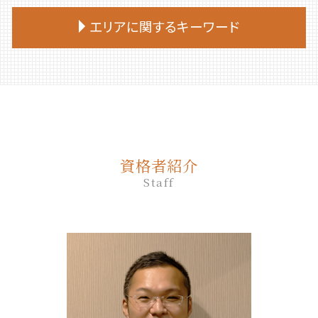
相続放棄申述書
生前贈与 土地
終活 手続き
遺言 立会
家族 信託 民事
死後事務委任契約 いくら
相続放棄 手続き
生前贈与 何年前まで
エリアに関するキーワード
終活 目的
遺言 証人
家族 信託 と は 認知 症
死後事務委任契約
相続 放棄 手続き
生前贈与 相談
終活 何から始める
遺言 作成
家族 信託 制度 と は
死後事務委任契約 流れ
相続放棄 期間
生前贈与 誰に相談
終活 おすすめ
遺言 司法書士 費用
むかわ町 相続
家族 信託 を する に は
死後事務委任契約 トラブル
相続放棄 流れ
生前贈与 相談先
終活 タイミング
遺言 作成 費用
平取市 終活 相談
家族 信託
死後事務委任契約 成年後見
相続 部分放棄
生前贈与とは
終活 親
公正証書遺言 必要書類
安平町 終活 相談
家族信託 相談
死後事務委任契約 いつから
相続放棄 兄弟
生前贈与 何人まで
終活 いつから
遺言書 効力
登別市 家族信託
家族信託手続き 自分で
死後事務委任契約 還付金
相続放棄 やり方
生前贈与 贈与税 申告
遺言 公正証書 証人
苫小牧市 終活 相談
家族 信託 について
死後事務委任契約 契約書
相続放棄 仕方
生前贈与 契約書
資格者紹介
遺言 公証人
安平町 相続
家族信託 メリット
死後事務委任契約 公正証書
相続放棄 デメリット
生前贈与 贈与税 時効
Staff
遺言
新ひだか町 相続
家族信託 デメリット
死後事務委任契約 任意後見契約
生前贈与 登記
遺言 公証人とは
白老町 相続放棄
家族 信託 と は
死後事務委任契約 司法書士
生前贈与 の仕方
遺言 作成 相談
千歳市 遺品整理
親 が 認知 症 に なる 前 家族 信託
死後事務委任契約 できないこと
生前贈与 何年
遺言 従わない
日高町 相続
死後事務委任契約 成年後見人
生前贈与 手続き 銀行
遺言 証人 欠格
室蘭市 終活 相談
死後事務委任契約 有効性
生前贈与 非課税 いくらまで
遺言 相談
厚真町 死後事務委任契約
死後事務委任契約 任意後見
生前贈与 手続き 司法書士
胆振 日高地方 終活 相談
死後事務委任契約 費用