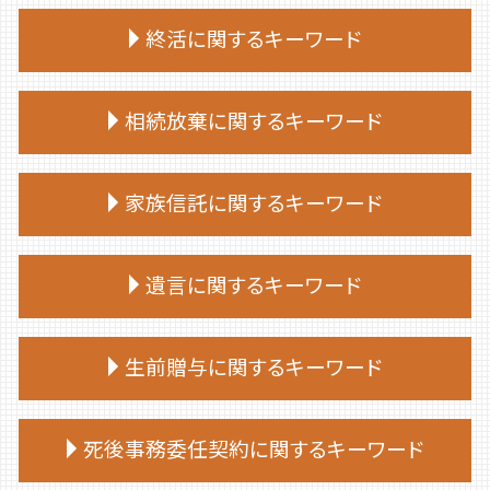
終活に関するキーワード
終活 進め方
相続放棄に関するキーワード
終活 何歳から
終活 始める時期
相続放棄手続き 生前
終活 おひとりさま
家族信託に関するキーワード
相続放棄 空き家
終活 注意点
相続放棄 費用
エンディングノート 作り方
家族 信託 銀行
相続放棄手続き 必要書類
遺言に関するキーワード
終活 50代
家族信託 手続き
相続放棄手続き 自分で
終活 勧め方
家族信託 一人っ子
相続放棄 期限
終活ノート 作り方
公正証書遺言 もめる
家族信託 流れ
生前贈与に関するキーワード
相続放棄手続き 司法書士
終活
遺言 司法書士
仕組み 家族信託
相続放棄
終活 やることリスト
遺言 先に死亡
家族信託 後悔
相続放棄 必要書類
生前贈与 対策
終活 捨てられない
遺言 種類
死後事務委任契約に関するキーワード
家族 信託 制度
相続放棄 司法書士 相談
生前贈与 手続き 流れ
終活 相談
遺言 相続人
家族 信託 できること