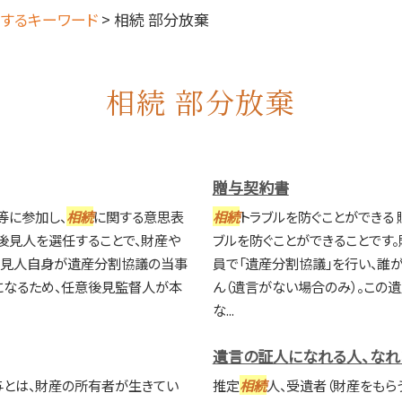
するキーワード
>
相続 部分放棄
相続 部分放棄
贈与契約書
等に参加し、
相続
に関する意思表
相続
トラブルを防ぐことができる
後見人を選任することで、財産や
ブルを防ぐことができることです。
後見人自身が遺産分割協議の当事
員で「遺産分割協議」を行い、誰
になるため、任意後見監督人が本
ん（遺言がない場合のみ）。この
な...
遺言の証人になれる人、なれ
与とは、財産の所有者が生きてい
推定
相続
人、受遺者（財産をもら