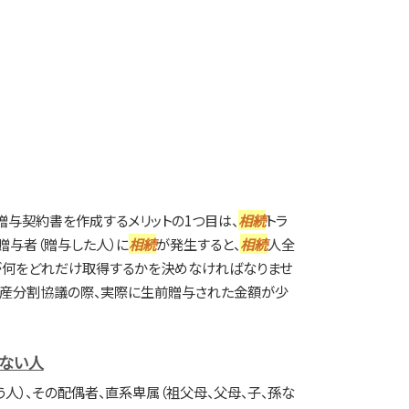
 贈与契約書を作成するメリットの1つ目は、
相続
トラ
贈与者（贈与した人）に
相続
が発生すると、
相続
人全
が何をどれだけ取得するかを決めなければなりませ
遺産分割協議の際、実際に生前贈与された金額が少
ない人
う人）、その配偶者、直系卑属（祖父母、父母、子、孫な