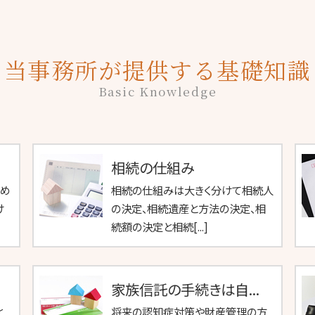
当事務所が提供する基礎知識
Basic Knowledge
相続の仕組み
始め
相続の仕組みは大きく分けて相続人
け
の決定、相続遺産と方法の決定、相
続額の決定と相続[...]
家族信託の手続きは自...
と
将来の認知症対策や財産管理の方