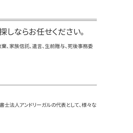
家族信託 後悔
死後事務委任契約 いつから
親 が 認知 症 に なる 前 家族 信託
死後事務委任契約 必要書類
家族信託 デメリット
死後事務委任契約 後見人
家族信託 メリット
探しならお任せください。
死後事務委任契約 成年後見
仕組み 家族信託
死後事務委任契約 公正証書
放棄、家族信託、遺言、生前贈与、死後事務委
死後事務委任契約 不動産売却
死後事務委任契約 還付金
法書士法人アンドリーガルの代表として、様々な