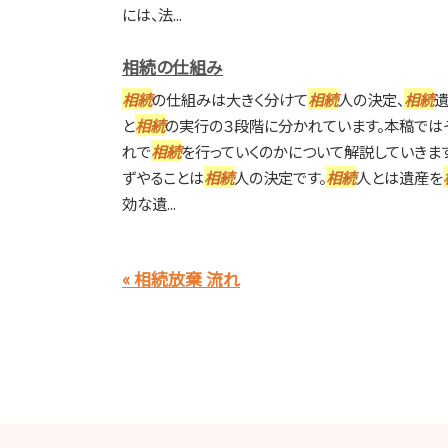
には、法...
相続の仕組み
相続
の仕組みは大きく分けて
相続
人の決定、
相続
遺
と
相続
の実行の３段階に分かれています。本稿では
れで
相続
を行っていくのかについて解説していきま
ずやることは
相続
人の決定です。
相続
人とは遺産を
効な遺...
« 相続放棄 流れ