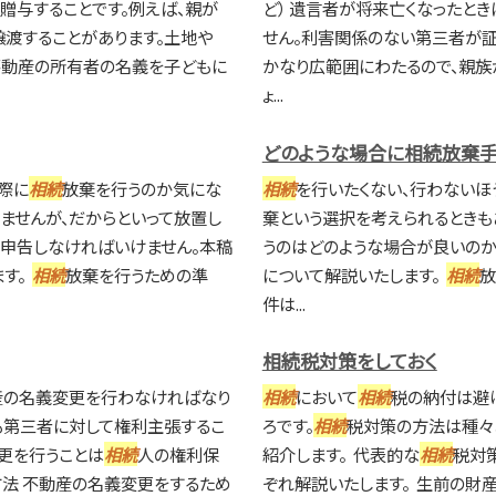
贈与することです。例えば、親が
ど） 遺言者が将来亡くなったと
渡することがあります。土地や
せん。利害関係のない第三者が証
不動産の所有者の名義を子どもに
かなり広範囲にわたるので、親族
ょ...
どのような場合に相続放棄手
際に
相続
放棄を行うのか気にな
相続
を行いたくない、行わないほ
ませんが、だからといって放置し
棄という選択を考えられるときも
を申告しなければいけません。本稿
うのはどのような場合が良いのか
ます。
相続
放棄を行うための準
について解説いたします。
相続
件は...
相続税対策をしておく
産の名義変更を行わなければなり
相続
において
相続
税の納付は避
も第三者に対して権利主張するこ
ろです。
相続
税対策の方法は種々
更を行うことは
相続
人の権利保
紹介します。 代表的な
相続
税対
方法 不動産の名義変更をするため
ぞれ解説いたします。 生前の財