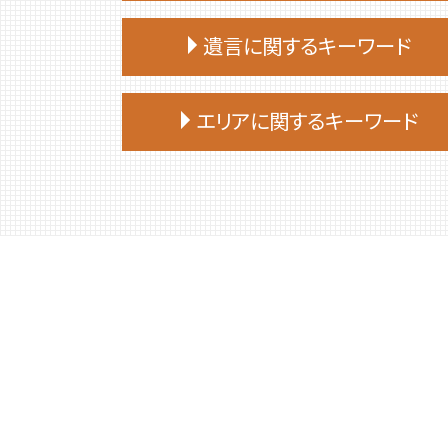
終活 親
遺言に関するキーワード
終活 捨てられない
終活 始める時期
遺言 公正証書 必要書類
終活 いつから
エリアに関するキーワード
遺言 司法書士 費用
終活 目的
遺言 効力 いつから
終活 進め方
白老町 相続放棄
遺言 証人 欠格
終活 何から始める
胆振 日高地方 終活 相談
遺言書 効力
終活
むかわ町 相続
遺言 従わない
終活 勧め方
安平町 相続
遺言 作成 費用
終活 相談
白老町 終活 相談
遺言 立会
終活 いくつから
日高町 相続
遺言 相続人
終活 おひとりさま
むかわ町 死後事務委任契約
公正証書遺言 もめる
終活 何歳から
新ひだか町 終活 相談
遺言 作成
終活 おすすめ
苫小牧市 終活 相談
遺言 相談
終活ノート 作り方
平取市 遺品整理
遺言 公証人とは