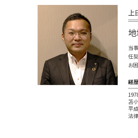
終活 50代
登別市 家族信託
遺言
終活 手続き
上
厚真町 死後事務委任契約
遺言 公正証書 証人
終活 注意点
伊達市 家族信託
遺言 証人
終活 タイミング
新ひだか町 相続
地
遺言 司法書士
エンディングノート 作り方
登別市 遺品整理
遺言 先に死亡
千歳市 家族信託
当事
遺言 種類
日高町 終活 相談
任契
遺言 公証人
平取市 終活 相談
お困
千歳市 遺品整理
厚真町 相続
経
19
苫
平成
法律