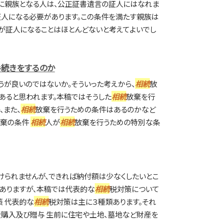
きに親族となる人は、公正証書遺言の証人にはなれま
人になる必要があります。この条件を満たす親族は
が証人になることはほとんどないと考えてよいでし
続きをするのか
うが良いのではないか。そういった考えから、
相続
放
あると思われます。本稿ではそうした
相続
放棄を行
、また、
相続
放棄を行うための条件はあるのかなど
放棄の条件
相続
人が
相続
放棄を行うための特別な条
けられませんが、できれば納付額は少なくしたいとこ
ありますが、本稿では代表的な
相続
税対策について
策 代表的な
相続
税対策は主に３種類あります。それ
産購入及び贈与 生前に住宅や土地、墓地など財産を