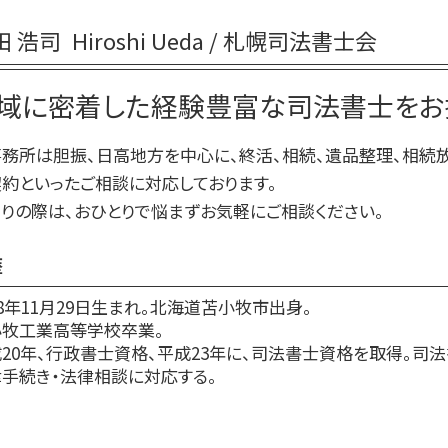
相続放棄 空き家
生前贈与 非課税 いくらまで
相続放棄 やり方
田 浩司
Hiroshi Ueda / 札幌司法書士会
生前贈与 贈与税 時効
相続放棄 兄弟
生前贈与 非課税 住宅
相続放棄 必要書類 兄弟
域に密着した経験豊富な司法書士をお
生前贈与 何年前まで
相続放棄 費用
生前贈与 相談先
務所は胆振、日高地方を中心に、終活、相続、遺品整理、相続
不動産 生前贈与
約といったご相談に対応しております。
生前贈与 登記
りの際は、おひとりで悩まずお気軽にご相談ください。
歴
78年11月29日生まれ。北海道苫小牧市出身。
小牧工業高等学校卒業。
20年、行政書士資格、平成23年に、司法書士資格を取得。司
手続き・法律相談に対応する。