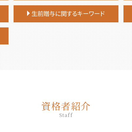
相続放棄手続き 必要書類
生前贈与に関するキーワード
相続放棄手続き 生前
相続放棄申述書
生前贈与 土地
相続放棄手続き 自分で
生前贈与 契約書
相続 部分放棄
生前贈与 手続き 司法書士
相続放棄 流れ
生前贈与 手続き 銀行
相続放棄 デメリット
生前贈与 誰に相談
相続 放棄 手続き
生前贈与 贈与契約書
相続放棄 手続き
生前贈与 贈与税 申告
相続放棄 期間
生前贈与とは
相続放棄 期限
生前贈与 何人まで
相続放棄 司法書士 相談
資格者紹介
生前贈与 タイミング
相続放棄 仕方
生前贈与 手続き 流れ
Staff
相続放棄 必要書類
生前贈与 相談
相続放棄
生前贈与 何年