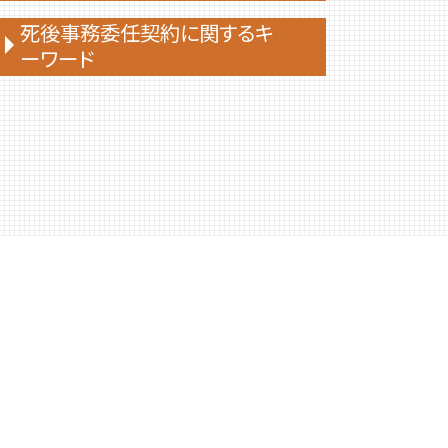
家族 信託 制度 と は
死後事務委任契約に関するキ
ーワード
家族 信託 について
家族 信託 認知 症
死後事務委任契約 任意後見
家族信託手続き 自分で
死後事務委任契約 流れ
家族信託 司法書士
死後事務委任契約 成年後見人
家族 信託 できること
死後事務委任契約 いくら
家族信託 流れ
死後事務委任契約 銀行
家族 信託 費用
死後事務委任契約 費用
家族 信託 と は 費用
死後事務委任契約 契約書
家族 信託 民事
死後事務委任契約 報酬 司法書士
家族 信託 銀行
死後事務委任契約 司法書士
家族信託 相談
死後事務委任契約 公証役場
家族信託 手続き
死後事務委任契約 トラブル
家族信託 一人っ子
死後事務委任契約
家族 信託
死後事務委任契約 有効性