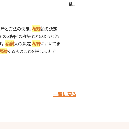
購...
産と方法の決定、
相続
額の決定
その３段階の詳細とどのような流
す。
相続
人の決定
相続
においてま
相続
する人のことを指します。有
一覧に戻る