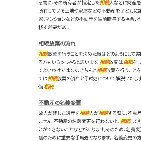
る間に、その所有者が指定した
相続
人などに財産を
所有している土地や家屋などの不動産を子どもに譲
家、マンションなどの不動産を生前贈与する場合、
移す必要があ...
相続放棄の流れ
相続
放棄を行うことを決めた後はどのようにして実
る方もいらっしゃると思います。
相続
放棄は
相続
をし
てよいわけではなく、きちんと
相続
放棄を行うこと
では
相続
放棄の流れと手続きについて解説いたし
備
相続
...
不動産の名義変更
故人が残した遺産を
相続
人が
相続
する際に、不動
ません。不動産の名義変更を行わないと、
相続
して
とができないことなどがあります。そのため、名義変
護のために重要な手続きとなります。 名義変更の