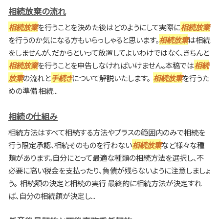
相続放棄の流れ
相続放棄
を行うことを決めた後はどのようにして実際に
相続放棄
を行うのか気になる方もいらっしゃると思います。
相続放棄
は相続
をしませんが、だからといって放置してよいわけではなく、きちんと
相続放棄
を行うことを申告しなければいけません。本稿では
相続
放棄
の流れと
手続き
について解説いたします。
相続放棄
を行うた
めの準備 相続...
相続の仕組み
相続方法はすべて相続する方法やプラスの範囲内のみで相続を
行う限定承認、相続そのものを行わない
相続放棄
など様々な種
類があります。自分にとって最適な種類の相続方法を選択し、不
必要に高い税金を支払ったり、負債が残らないように注意しましょ
う。 相続額の決定と相続の実行 最終的に相続方法が決定すれ
ば、自分の相続額が決定し...