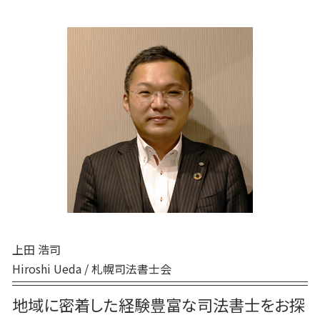
遺言 司法書士 費用
むかわ町 死後事務委任契約
家族 信託 について
死後事務委任契約 司法書士
生前贈与 誰に相談
公正証書遺言 必要書類
むかわ町 相続
家族信託 デメリット
死後事務委任契約 契約書
生前贈与 相談
遺言 証人
厚真町 死後事務委任契約
死後事務委任契約 できないこと
生前贈与 何年前まで
遺言 従わない
平取市 終活 相談
死後事務委任契約 流れ
生前贈与 手続き 流れ
遺言 証人 欠格
伊達市 家族信託
死後事務委任契約 任意後見
生前贈与とは
白老町 相続放棄
死後事務委任契約 後見人
生前贈与 何年
登別市 家族信託
死後事務委任契約 いくら
生前贈与 非課税 住宅
日高町 相続
死後事務委任契約 任意後見契約
千歳市 家族信託
死後事務委任契約 還付金
胆振 日高地方 終活 相談
死後事務委任契約
新ひだか町 相続
室蘭市 終活 相談
日高町 終活 相談
上田 浩司
Hiroshi Ueda / 札幌司法書士会
地域に密着した経験豊富な司法書士をお探