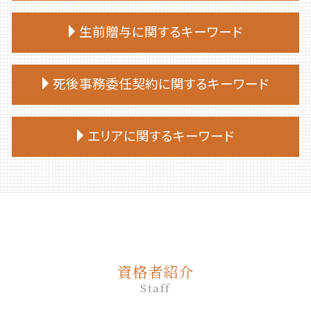
家族 信託 銀行
相続放棄 期間
終活 おすすめ
遺言 公証人
家族信託 手続き
生前贈与に関するキーワード
相続放棄手続き 自分で
終活 いくつから
遺言 司法書士
家族 信託 と は
相続放棄申述書
終活 何歳から
遺言 種類
家族信託 相談
相続放棄 兄弟
生前贈与 贈与税 申告
終活 タイミング
遺言 公証人とは
死後事務委任契約に関するキーワード
家族 信託
相続放棄手続き 必要書類
生前贈与 相談先
エンディングノート 作り方
遺言 作成 費用
家族信託手続き 自分で
相続放棄 費用
生前贈与 登記
終活 親
遺言 相談
家族信託 一人っ子
死後事務委任契約 いつから
相続放棄 期限
生前贈与 何人まで
エリアに関するキーワード
終活ノート 作り方
遺言 効力 いつから
家族 信託 できること
死後事務委任契約 必要書類
相続放棄 デメリット
生前贈与 タイミング
終活 注意点
遺言 立会
家族 信託 制度 と は
死後事務委任契約 成年後見
相続放棄 流れ
生前贈与 の仕方
終活
遺言
苫小牧市 終活 相談
家族 信託 自分 で
死後事務委任契約 銀行
相続放棄 司法書士 相談
生前贈与 非課税
終活 勧め方
遺言 作成
千歳市 遺品整理
家族 信託 やり方
死後事務委任契約 公証役場
相続放棄 手続き
生前贈与 贈与契約書
終活 始める時期
遺言 公正証書 証人
安平町 終活 相談
親 が 認知 症 に なる 前 家族 信託
死後事務委任契約 費用
相続放棄 仕方
生前贈与 手続き 司法書士
終活 何から始める
遺言 相続人
白老町 終活 相談
家族信託 流れ
死後事務委任契約 成年後見人
相続 部分放棄
生前贈与 贈与税 時効
遺言 先に死亡
苫小牧市 相続放棄
家族信託 後悔
死後事務委任契約 有効性
相続放棄手続き 生前
生前贈与 対策
資格者紹介
遺言 作成 相談
厚真町 相続
家族 信託 民事
死後事務委任契約 トラブル
相続放棄 必要書類 兄弟
生前贈与 契約書
Staff
公正証書遺言 もめる
平取市 遺品整理
家族信託 メリット
死後事務委任契約 報酬 司法書士
不動産 生前贈与