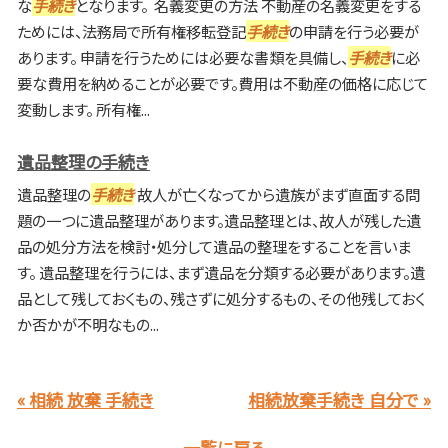
な
手続き
となります。 名義変更の方法 不動産の名義変更をする
ためには、法務局で所有権移転登記
手続き
の申請を行う必要が
あります。 申請を行うためには必要な書類を具備し、
手続き
に必
要な費用を納めることが必要です。費用は不動産の価格に応じて
変動します。 所有権...
遺品整理の手続き
遺品整理の
手続き
故人が亡くなってから遺族がまず直面する問
題の一つに遺品整理があります。遺品整理とは、故人が残した遺
品の処分方法を検討・処分して遺品の整理をすることを言いま
す。 遺品整理を行うには、まず遺品を分類する必要があります。遺
品として残しておくもの、残さずに処分するもの、その他残しておく
か否かが不明なもの...
« 相続 放棄 手続き
相続放棄手続き 自分で »
一覧に戻る