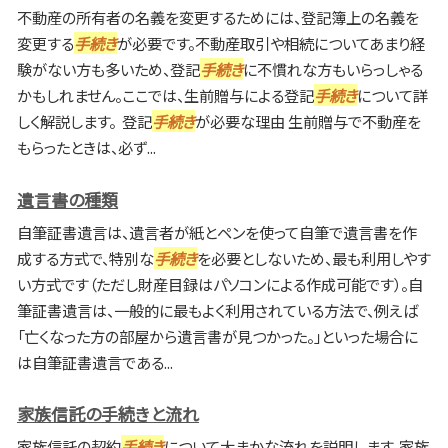
不動産の所有者の名義を変更するためには、登記簿上の名義を
変更する
手続き
が必要です。不動産取引や相続についてあまり経
験がない方も多いため、登記
手続き
に不慣れな方もいらっしゃる
かもしれません。ここでは、生前贈与による登記
手続き
について詳
しく解説します。 登記
手続き
が必要な理由 生前贈与で不動産を
もらったときは、必ず...
遺言書の種類
自筆証書遺言は、遺言者が紙とペンを使って自筆で遺言書を作
成する方式で、特別な
手続き
を必要としないため、最も利用しやす
い方式です（ただし財産目録はパソコンによる作成可能です）。自
筆証書遺言は、一般的に最もよく利用されている方法で、例えば
「亡くなった方の部屋から遺言書が見つかった。」といった場合に
は自筆証書遺言である...
家族信託の手続きと流れ
家族信託の契約
手続き
について大まかな流れを説明します。家族