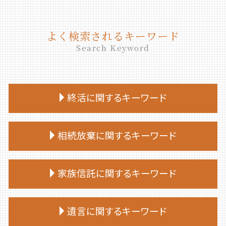
よく検索されるキーワード
Search Keyword
終活に関するキーワード
終活 捨てられない
相続放棄に関するキーワード
終活 目的
終活 やることリスト
相続放棄
終活 手続き
家族信託に関するキーワード
相続放棄 やり方
終活 相談
相続 放棄 手続き
終活 50代
家族 信託 費用
相続放棄手続き 司法書士
遺言に関するキーワード
終活 いつから
家族 信託 を する に は
相続放棄 必要書類
終活 おひとりさま