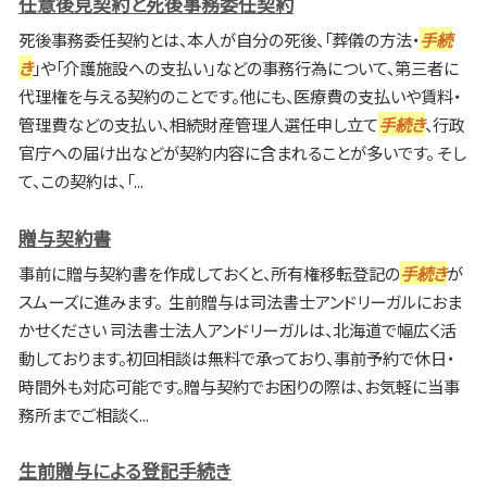
任意後見契約と死後事務委任契約
死後事務委任契約とは、本人が自分の死後、「葬儀の方法・
手続
き
」や「介護施設への支払い」などの事務行為について、第三者に
代理権を与える契約のことです。他にも、医療費の支払いや賃料・
管理費などの支払い、相続財産管理人選任申し立て
手続き
、行政
官庁への届け出などが契約内容に含まれることが多いです。 そし
て、この契約は、「...
贈与契約書
事前に贈与契約書を作成しておくと、所有権移転登記の
手続き
が
スムーズに進みます。 生前贈与は司法書士アンドリーガルにおま
かせください 司法書士法人アンドリーガルは、北海道で幅広く活
動しております。初回相談は無料で承っており、事前予約で休日・
時間外も対応可能です。贈与契約でお困りの際は、お気軽に当事
務所までご相談く...
生前贈与による登記手続き