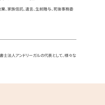
死後事務委任契約 還付金
放棄、家族信託、遺言、生前贈与、死後事務委
死後事務委任契約 司法書士
死後事務委任契約 トラブル
法書士法人アンドリーガルの代表として、様々な