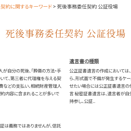
契約に関するキーワード
>
死後事務委任契約 公証役場
死後事務委任契約 公証役場
遺言書の種類
人が自分の死後、「葬儀の方法・手
公正証書遺言の作成においては
ついて、第三者に代理権を与える契
ら、形式面で不備が発生するケ
理費などの支払い、相続財産管理人
せたい場合には公正証書遺言の作
契約内容に含まれることが多いで
言 秘密証書遺言は、遺言者が自
持参し、公証...
公証は義務ではありませんが、信託