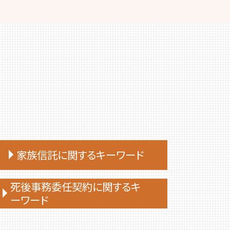
家族信託に関するキーワード
仕組み 家族信託
死後事務委任契約に関するキ
ーワード
親 が 認知 症 に なる 前 家族 信託
家族 信託 と は 費用
死後事務委任契約 できないこと
家族信託手続き 自分で