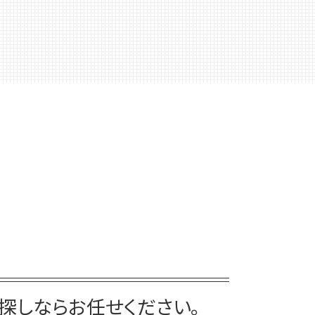
死後事務委任契約 公証役場
家族 信託 できること
死後事務委任契約 流れ
家族 信託 費用
死後事務委任契約 報酬 司法書士
家族 信託 制度 と は
死後事務委任契約 必要書類
家族 信託 やり方
死後事務委任契約 不動産売却
家族 信託 と は
死後事務委任契約 費用
家族 信託 民事
死後事務委任契約
家族信託 手続き
死後事務委任契約 任意後見契約
家族 信託 について
死後事務委任契約 有効性
家族信託 メリット
死後事務委任契約 公正証書
家族 信託 銀行
死後事務委任契約 契約書
家族信託 相談
死後事務委任契約 成年後見人
家族信託 後悔
死後事務委任契約 いくら
家族 信託 と は 認知 症
死後事務委任契約 成年後見
家族信託 一人っ子
死後事務委任契約 任意後見
家族 信託
探しならお任せください。
死後事務委任契約 後見人
家族 信託 を する に は