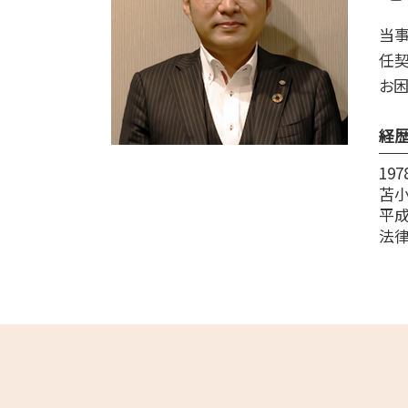
室蘭市 終活 相談
遺言 種類
むかわ町 相続
当事
遺言 作成 費用
千歳市 家族信託
任契
遺言 従わない
平取市 遺品整理
お困
安平町 終活 相談
安平町 相続
経
19
苫
平成
法律