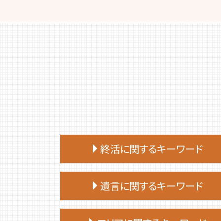
終活に関するキーワード
終活 始める時期
遺言に関するキーワード
終活 おひとりさま
終活 やることリスト
遺言 公証人
終活 いつから