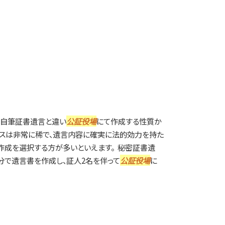
、自筆証書遺言と違い
公証役場
にて作成する性質か
ースは非常に稀で、遺言内容に確実に法的効力を持た
成を選択する方が多いといえます。 秘密証書遺
分で遺言書を作成し、証人2名を伴って
公証役場
に