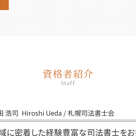
生前贈与 非課税 住宅
相続放棄 必要書類
生前贈与とは
相続放棄 兄弟
生前贈与 登記
相続放棄 デメリット
生前贈与 贈与税 時効
相続放棄 費用
不動産 生前贈与
相続放棄 やり方
生前贈与 何人まで
相続放棄 期限
生前贈与 贈与契約書
相続放棄 期間
生前贈与 相談
相続放棄 手続き
資格者紹介
生前贈与 の仕方
相続 放棄 手続き
生前贈与 非課税
Staff
相続放棄手続き 生前
生前贈与 相談先
相続放棄 空き家
生前贈与 手続き 司法書士
相続 部分放棄
生前贈与 誰に相談
相続放棄手続き 自分で
田 浩司
Hiroshi Ueda / 札幌司法書士会
生前贈与 手続き 流れ
相続放棄 必要書類 兄弟
生前贈与 何年
相続放棄手続き 必要書類
域に密着した経験豊富な司法書士をお
生前贈与 土地
相続放棄申述書