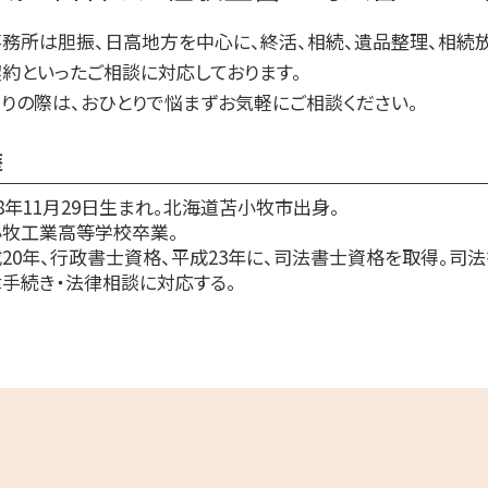
生前贈与 贈与税 申告
務所は胆振、日高地方を中心に、終活、相続、遺品整理、相続
生前贈与 何年前まで
約といったご相談に対応しております。
生前贈与 対策
りの際は、おひとりで悩まずお気軽にご相談ください。
歴
78年11月29日生まれ。北海道苫小牧市出身。
小牧工業高等学校卒業。
20年、行政書士資格、平成23年に、司法書士資格を取得。司
手続き・法律相談に対応する。