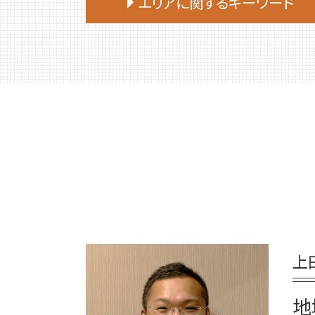
エリアに関するキーワード
遺言 立会
終活 相談
遺言 証人 欠格
終活 注意点
伊達市 家族信託
遺言書 効力
終活 捨てられない
むかわ町 死後事務委任契約
遺言 作成
終活
新ひだか町 相続
遺言 司法書士
終活 50代
新ひだか町 終活 相談
遺言 相続人
終活 いくつから
厚真町 相続
公正証書遺言 必要書類
エンディングノート 作り方
日高町 終活 相談
遺言 先に死亡
終活ノート 作り方
登別市 遺品整理
遺言 証人
終活 何歳から
苫小牧市 相続放棄
遺言 公正証書 必要書類
終活 タイミング
苫小牧市 終活 相談
遺言 作成 相談
終活 進め方
千歳市 遺品整理
遺言 司法書士 費用
終活 親
平取市 終活 相談
公正証書遺言 もめる
終活 目的
上
白老町 終活 相談
遺言 公正証書 証人
終活 手続き
白老町 相続放棄
遺言 相談
終活 何から始める
厚真町 死後事務委任契約
地
遺言 公証人とは
終活 おすすめ