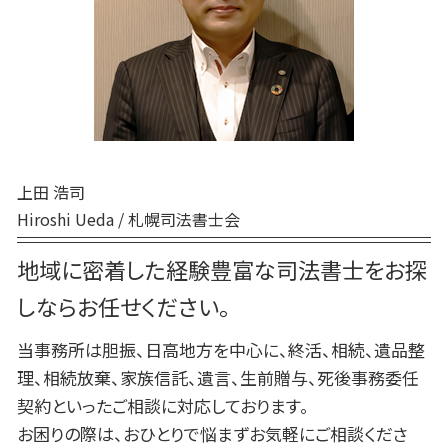
生前贈与 手続き 司法書士
白老町 相続放棄
死後事務委任契約 公証役場
生前贈与 贈与税 申告
胆振 日高地方 終活 相談
死後事務委任契約 報酬 司法書士
日高町 相続
死後事務委任契約 不動産売却
登別市 家族信託
死後事務委任契約 流れ
日高町 終活 相談
千歳市 家族信託
厚真町 死後事務委任契約
上田 浩司
Hiroshi Ueda / 札幌司法書士会
地域に密着した経験豊富な司法書士をお探
しならお任せください。
当事務所は胆振、日高地方を中心に、終活、相続、遺品整
理、相続放棄、家族信託、遺言、生前贈与、死後事務委任
契約といったご相談に対応しております。
お困りの際は、おひとりで悩まずお気軽にご相談くださ