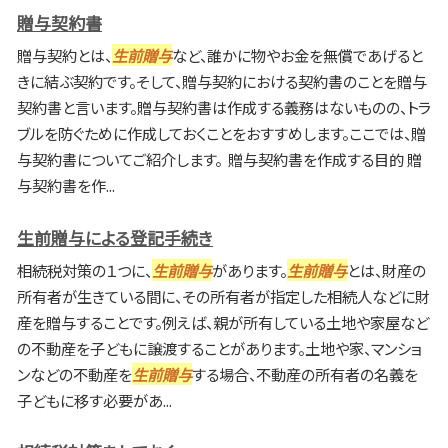
贈与契約書
贈与契約とは、
生前贈与
など、誰かに物やお金を無償であげると
きに結ぶ契約です。そして、贈与契約における契約書のことを贈与
契約書と言います。贈与契約書は作成する義務はないものの、トラ
ブルを防ぐために作成しておくことをおすすめします。ここでは、贈
与契約書についてご紹介します。 贈与契約書を作成する目的 贈
与契約書を作...
生前贈与による登記手続き
相続税対策の１つに、
生前贈与
があります。
生前贈与
とは、財産の
所有者が生きている間に、その所有者が指定した相続人などに財
産を贈与することです。例えば、親が所有している土地や家屋など
の不動産を子どもに譲渡することがあります。土地や家、マンショ
ンなどの不動産を
生前贈与
する場合、不動産の所有者の名義を
子どもに移す必要があ...