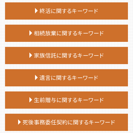
終活に関するキーワード
終活 始める時期
相続放棄に関するキーワード
終活 捨てられない
終活 相談
相続放棄 やり方
終活ノート 作り方
家族信託に関するキーワード
相続 部分放棄
エンディングノート 作り方
相続放棄 期限
終活 やることリスト
家族信託 一人っ子
相続放棄 必要書類 兄弟
遺言に関するキーワード
終活
家族 信託 制度
相続放棄手続き 生前
終活 50代
家族 信託 民事
相続放棄 必要書類
終活 おひとりさま
遺言 公証人とは
仕組み 家族信託
生前贈与に関するキーワード
相続放棄 仕方
終活 タイミング
遺言 立会
家族信託 メリット
相続放棄 デメリット
終活 親
遺言 効力 いつから
家族 信託 やり方
相続放棄 費用
生前贈与 誰に相談
終活 進め方
遺言 作成
死後事務委任契約に関するキーワード
家族信託 手続き
相続放棄 兄弟
生前贈与 登記
終活 注意点
遺言 作成 費用
家族信託手続き 自分で