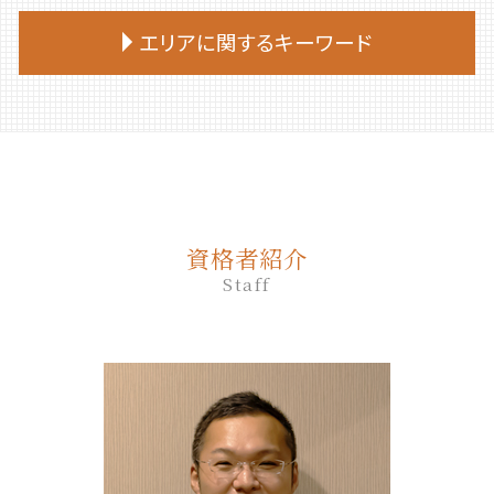
相続放棄 手続き
生前贈与 相談
終活 いくつから
遺言 作成 相談
家族信託 司法書士
死後事務委任契約
相続放棄
生前贈与 の仕方
エリアに関するキーワード
終活 何歳から
遺言 先に死亡
家族 信託 自分 で
死後事務委任契約 成年後見人
相続放棄手続き 自分で
生前贈与 土地
終活 手続き
遺言 証人
家族信託 流れ
死後事務委任契約 公正証書
相続放棄申述書
生前贈与 贈与契約書
終活 いつから
遺言 司法書士
むかわ町 相続
家族 信託 と は 認知 症
死後事務委任契約 いつから
相続放棄 流れ
生前贈与 非課税
終活 勧め方
遺言
平取市 終活 相談
家族信託 後悔
死後事務委任契約 トラブル
相続放棄 空き家
生前贈与 タイミング
終活 何から始める
遺言 相談
むかわ町 死後事務委任契約
家族 信託 について
死後事務委任契約 契約書
相続放棄 期間
生前贈与 契約書
終活 目的
遺言書 効力
安平町 終活 相談
家族 信託 できること
死後事務委任契約 有効性
相続放棄手続き 必要書類
不動産 生前贈与
遺言 公正証書 必要書類
新ひだか町 終活 相談
家族 信託 費用
死後事務委任契約 後見人
相続 放棄 手続き
生前贈与 手続き 銀行
資格者紹介
遺言 種類
登別市 遺品整理
親 が 認知 症 に なる 前 家族 信託
死後事務委任契約 還付金
相続放棄 司法書士 相談
生前贈与 何人まで
Staff
公正証書遺言 必要書類
苫小牧市 相続放棄
家族 信託
死後事務委任契約 銀行
生前贈与 贈与税 時効
公正証書遺言 もめる
白老町 終活 相談
家族信託 デメリット
死後事務委任契約 費用
生前贈与 非課税 いくらまで
遺言 公証人
苫小牧市 終活 相談
家族信託 相談
死後事務委任契約 できないこと
生前贈与 何年
遺言 相続人
新ひだか町 相続
死後事務委任契約 司法書士
生前贈与とは
遺言 証人 欠格
安平町 相続
死後事務委任契約 いくら
生前贈与 非課税 住宅
遺言 従わない
伊達市 家族信託
死後事務委任契約 必要書類
生前贈与 手続き 流れ
室蘭市 終活 相談
死後事務委任契約 任意後見